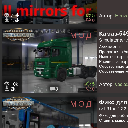
7.8k
5
Автор:
Honz
1.9k
0
Камаз-54
МОД
Simulator (v1.3
Автономный
Продаётся в Vo
Имеет четыре 
Различные вар
Собственные з
Собственные к
Поддержка
DLC
Окрашивается 
10k
5
Автор:
vasja
Добавлен само
2k
3
0
Добавлен BDF 
Фикс для
МОД
(v1.31.x, 1.32.
Фикс для рабо
Ставить выше 