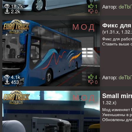
18.7k
1
Автор:
deTbi
2.2k
0
Фикс для
МОД
(v1.31.x, 1.32.
Фикс для рабо
Ставить выше 
4.1k
1
Автор:
deTbi
453
0
Small mir
МОД
1.32.x)
Мод изменяет 
Уменьшены в р
Обновлены для