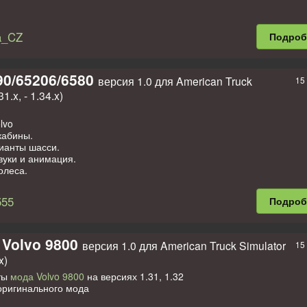
a_CZ
Подро
90/65206/6580
версия 1.0 для American Truck
15
1.x, - 1.34.x)
lvo
кабины.
ианты шасси.
вуки и анимация.
олеса.
 - Аксессуары для кабины.
в пользовательские цвета
555
Подро
свал
прицеп для самосвала
 Volvo 9800
версия 1.0 для American Truck Simulator
15
x)
ты
мода Volvo 9800
на версиях 1.31, 1.32
оригинального мода