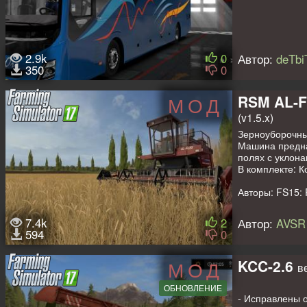
2.9k
0
Автор:
deTbi
350
0
RSM AL-F
МОД
(v1.5.x)
Зерноуборочный
Машина предназ
полях с уклона
В комплекте: К
Авторы: FS15: 
7.4k
2
Автор:
AVSR
594
0
KCC-2.6
МОД
в
ОБНОВЛЕНИЕ
- Исправлены о