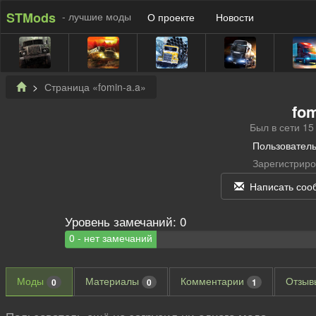
STMods
- лучшие моды
О проекте
Новости
Страница «fomin-a.a»
fom
Был в сети 15
Пользователь
Зарегистриро
Написать соо
Уровень замечаний:
0
0 - нет замечаний
Моды
Материалы
Комментарии
Отзы
0
0
1