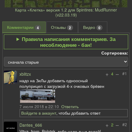
Карта «Клетка» версия 1.2 для Spintires: MudRunner
(v22.03.19)
Комментарии
Отзывы
Видео
4
2
0
Правила написания комментариев. За
несоблюдение - бан!
Сортировка:
+
–
#1
4
xblitzx
надо на ЗиЛы добавить одноосный
полуприцеп с загрузкой 4-х очковых брёвен
7 июля 2018 в 22:10
Ответить
Войдите в аккаунт
, чтобы добавить ответ
+
–
#2
2
Dantes_666
Vitya_from_Polotsk ,тебе надо-ты и делай!