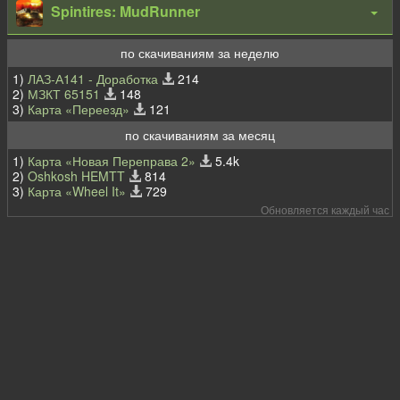
Spintires: MudRunner
по скачиваниям за неделю
1)
ЛАЗ-А141 - Доработка
214
2)
МЗКТ 65151
148
3)
Карта «Переезд»
121
по скачиваниям за месяц
1)
Карта «Новая Переправа 2»
5.4k
2)
Oshkosh HEMTT
814
3)
Карта «Wheel It»
729
Обновляется каждый час