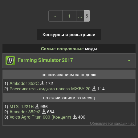
«
1
…
5
Конкурсы и розыгрыши
Самые популярные
моды
Farming Simulator 2017
по скачиваниям за неделю
1)
Amkodor 352C
172
2)
Рассеиватель жидкого навоза МЖВУ 20
114
по скачиваниям за месяц
1)
МТЗ_1221B
966
2)
Amcador 352c2
684
3)
Veles Agro Titan 600 (Концепт)
406
Обновляется каждый час