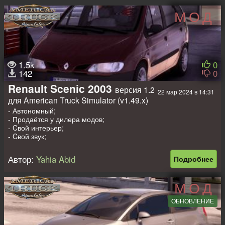
МОД
1.5k
0
142
0
Renault Scenic 2003
версия 1.2
22 мар 2024 в 14:31
для American Truck Simulator (v1.49.x)
- Автономный;
- Продаётся у дилера модов;
- Cвой интерьер;
- Cвой звук;
- Свой двигатель;
- Свои колёса;
Автор:
Yahia Abid
Подробнее
- Красится.
Доп моды на прицепы, пассажиров
МОД
-
Дом на колёсах для 1.32 - 1.49
;
-
Легковой прицеп в собственность для 1.32 - 1.49
;
ОБНОВЛЕНИЕ
-
Пассажирский мод для ATS
.