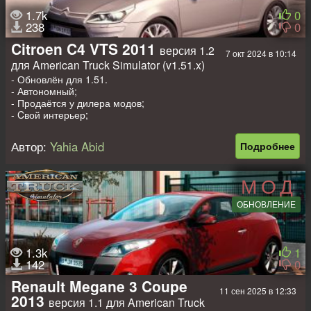
1.7k
0
238
0
Citroen C4 VTS 2011
версия 1.2
7 окт 2024 в 10:14
для American Truck Simulator (v1.51.x)
- Обновлён для 1.51.
- Автономный;
- Продаётся у дилера модов;
- Cвой интерьер;
- Cвой звук;
- Свой двигатель;
Автор:
Yahia Abid
Подробнее
- Свои колёса;
- Анимация стёкол;
- Красится.
МОД
Доп моды на прицепы, пассажиров
ОБНОВЛЕНИЕ
-
Дом на колёсах для 1.32 - 1.51
;
-
Легковой прицеп в собственность для 1.32 - 1.51
;
-
Пассажирский мод для ATS
.
1.3k
1
142
0
Автор: YAHIA ABID (Gaza)
Renault Megane 3 Coupe
11 сен 2025 в 12:33
2013
версия 1.1 для American Truck