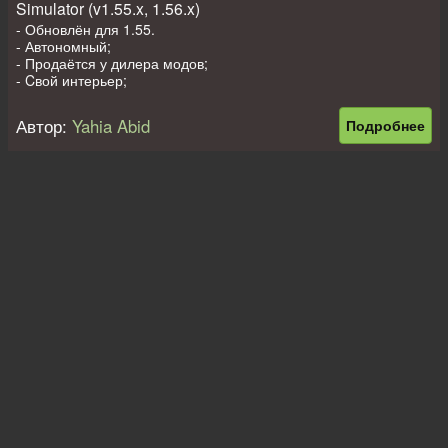
Simulator (v1.55.x, 1.56.x)
- Обновлён для 1.55.
- Автономный;
- Продаётся у дилера модов;
- Cвой интерьер;
- Cвой звук;
- Свой двигатель;
Автор:
Yahia Abid
Подробнее
- Свои колёса;
- Подстветка салона включается кнопкой O;
- Красится.
Доп моды на прицепы, пассажиров
-
Дом на колёсах для 1.32 - 1.56
;
-
Легковой прицеп в собственность для 1.32 - 1.56
;
-
Пассажирский мод для ATS
.