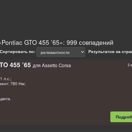
Pontiac GTO 455 ’65»: 999 совпадений
Сортировать по:
Результатов на стра
TO 455 ’65
для Assetto Corsa
3 
 л.с.;
ент: 780 Нм;
цвета.
onnie Heerdt, SBH
Подро