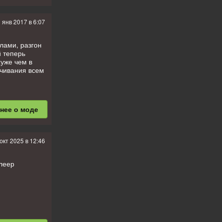
 янв 2017 в 6:07
лами, разгон
й теперь
хуже чем в
ачивания всем
бнее
о моде
 окт 2025 в 12:46
леер