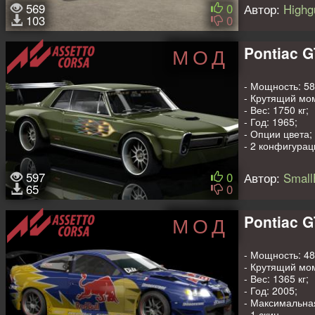
Объем то
569
0
Автор:
Highg
103
0
Pontiac 
МОД
- Мощность: 586
- Крутящий мом
- Вес: 1750 кг;
- Год: 1965;
- Опции цвета;
- 2 конфигурац
Авторы: SmallB
597
0
Автор:
Small
65
0
Pontiac G
МОД
- Мощность: 48
- Крутящий мом
- Вес: 1365 кг;
- Год: 2005;
- Максимальная
- 1 скин.