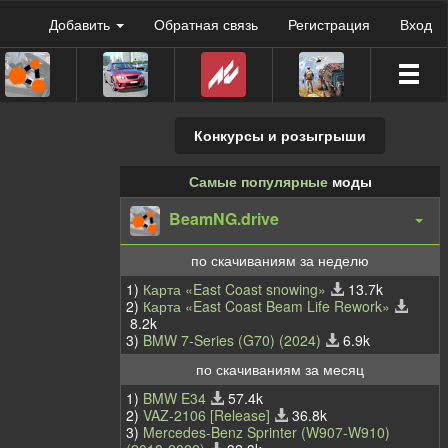
Добавить
Обратная связь
Регистрация
Вход
Конкурсы и розыгрыши
Самые популярные
моды
BeamNG.drive
по скачиваниям за неделю
1)
Карта «East Coast snowing»
13.7k
2)
Карта «East Coast Beam Life Rework»
8.2k
3)
BMW 7-Series (G70) (2024)
6.9k
по скачиваниям за месяц
1)
BMW E34
57.4k
2)
VAZ-2106 [Release]
36.8k
3)
Mercedes-Benz Sprinter (W907-W910)