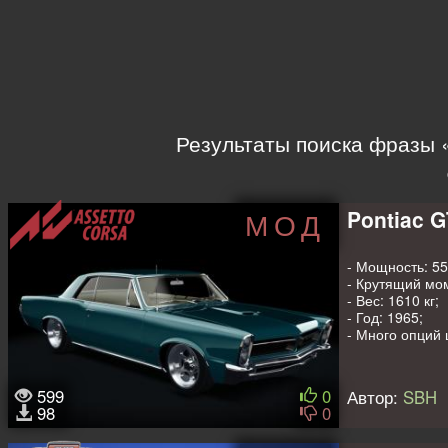
Результаты поиска фразы «
Pontiac G
МОД
- Мощность: 551
- Крутящий мом
- Вес: 1610 кг;
- Год: 1965;
- Много опций 
Авторы: ATS, D
599
0
Автор:
SBH
98
0