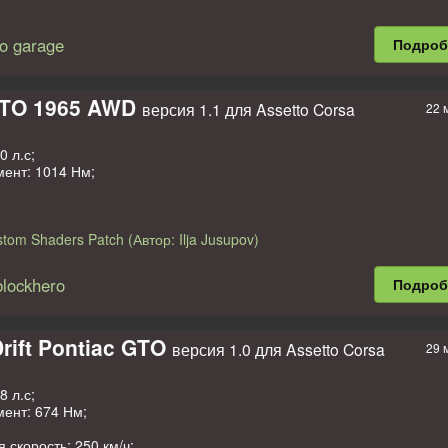
to garage
Подро
GTO 1965 AWD
версия 1.1 для Assetto Corsa
22 
0 л.с;
мент: 1014 Нм;
tom Shaders Patch (Автор: Ilja Jusupov)
, smallblockhero
blockhero
Подро
rift Pontiac GTO
версия 1.0 для Assetto Corsa
29 
8 л.с;
ент: 674 Нм;
 скорость: 250 км/ч;