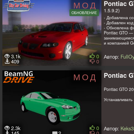
Pontiac 
МОД
1.5.9.2)
ОБНОВЛЕНИЕ
- Добавлена со
- Добавлен код 
- Обновлена ф
Pontiac GTO — 
занимающимся 
и компанией Ge
GTO часто наз
3.1k
0
Автор:
FullO
Pontiac GTO 2
409
0
Тип привода: 
Тип коробки пе
Максимальная м
Pontiac 
МОД
Максимальный 
Объем двигател
Максимальная ск
Pontiac GTO 20
Установка: Руч
Устанавливать
Пассажирские 
Прицепы дост
Автор мода: F
Автор адаптац
2.3k
0
Автор:
Keks3
Автор обновлен
145
2
0