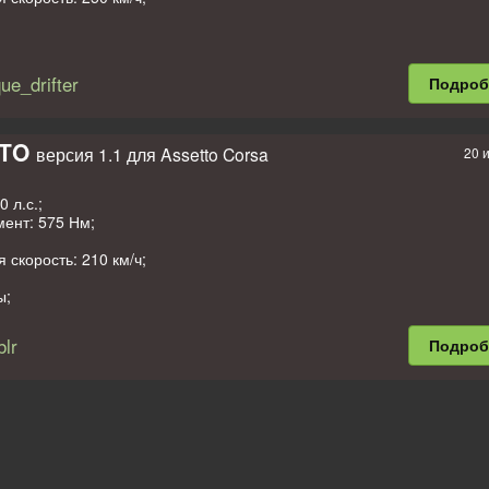
 интерьер/экстерьер;
ы Assetto Corsa.
ue_drifter
Подро
tom Shaders Patch (Автор: Ilja Jusupov)
GTO
версия 1.1 для Assetto Corsa
20 
 л.с.;
ент: 575 Нм;
 скорость: 210 км/ч;
ы;
SP.
blr
Подро