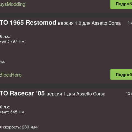
пливного бака: 90 л.
uysModding
Подро
GTO 1965 Restomod
версия 1.0 для Assetto Corsa
4 
 л.с.;
ент: 797 Нм;
ии.
lockHero, Uncle M
BlockHero
Подро
TO Racecar ’05
версия 1 для Assetto Corsa
12 
0 л.с;
ент: 545 Нм;
 скорость: 280 км/ч;