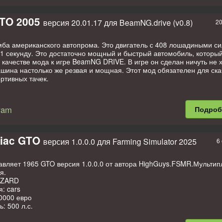
GTO 2005
версия 20.01.17 для BeamNG.drive (v0.8)
20
ба американского автопрома. Это двигатель с 408 лошадиными си
5,1 секунду. Это достаточно мощный и быстрый автомобиль, которы
 качестве мода к игре BeamNG DRIVE. В игре он сделан ничуть не 
ашина настолько же резвая и мощная. Этот мод обязателен для ск
ртивных тачек.
ram
Подро
tiac GTO
версия 1.0.0.0 для Farming Simulator 2025
6
авляет 1965 GTO версия 1.0.0.0 от автора HighGuys.FSMR.Мультип
я.
IZARD
: cars
0000 евро
: 500 л.с.
ьная скорость: 150 км/ч