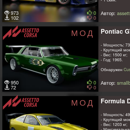
973
0
Автор:
asset
102
0
Pontiac 
МОД
- Мощность: 73
- Крутящий мо
- Вес: 1500 кг;
- Год: 1965.
Обнаружен
Cus
Авторы: uncle m
950
0
Автор:
small
72
0
Formula D
МОД
- Мощность: 49
- Крутящий мом
- Вес: 1203 кг;
- Максимальная