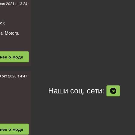
мая 2021 в 13:24
о);
l Motors,
бнее
о моде
9 окт 2020 в 4:47
Наши соц. сети:
бнее
о моде