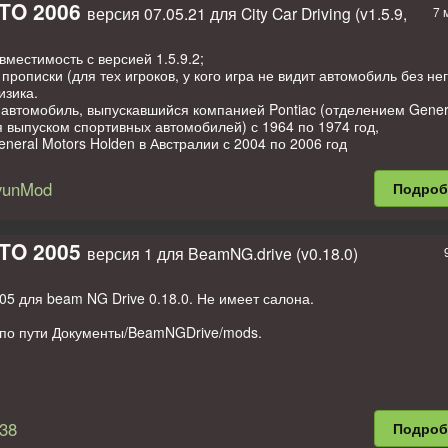
GTO 2006
версия 07.05.21 для City Car Driving (v1.5.9,
7 
вместимость с версией 1.5.9.2;
прописки (для тех игроков, у кого игра не видит автомобиль без нег
изика.
автомобиль, выпускавшийся компанией Pontiac (отделением Genera
выпуском спортивных автомобилей) с 1964 по 1974 год,
neral Motors Holden в Австралии с 2004 по 2006 год
ывают первым мaсл каром
yunMod
Подро
006
RWD
редач и количество передач: 6-ступенчатая механическая
ощность: 400 л. с. / 5200 об / мин
GTO 2005
версия 1 для BeamNG.drive (v0.18.0)
крутящий момент: 542 Нм / 4000 об / мин
я: 5970 куб. см
орость: 281 км / ч / 175 миль / ч
05 для beam NG Drive 0.18.0. Не имеет салона.
ная
 по пути Документы/BeamNGDrive/mods.
перевозки доступны
упны
ullOyunMod
ии: Kaban764
38
Подро
ия: Statte