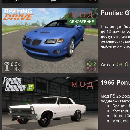
Pontiac 
МОД
ОБНОВЛЕНИЕ
Настоящая бом
до 10 км/ч за 
доступен нам в
реальности, м
любителям спо
6.3k
2
Автор:
58_G
1.4k
0
1965 Pon
МОД
Мод FS 25 доб
поддерживаетс
Бренд: L
Категория
Цена: 10
Мощность
Максимал