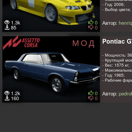
- Год: 2006;
- Выбор цвета;
- Качественный
- Все стандарт
1.3k
0
Автор:
henriq
85
0
Обнаружен
Cus
Pontiac 
МОД
- Мощность: 360
- Крутящий мом
- Вес: 1575 кг;
- Максимальная
- Год: 1965;
- Рабочие фар
- Поддержка C
1.2k
0
Автор:
pedro
160
0