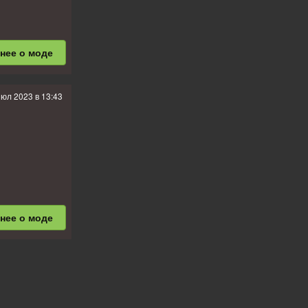
бнее
о моде
июл 2023 в 13:43
бнее
о моде