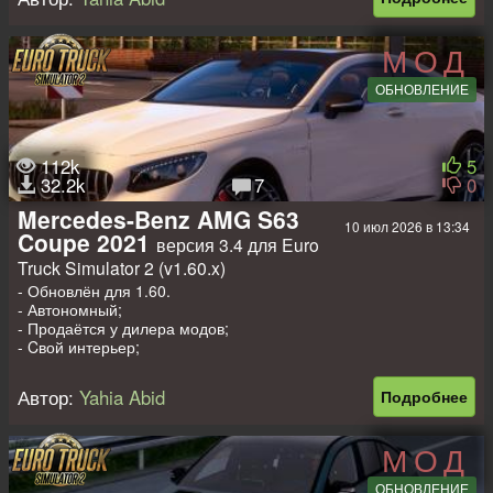
- Cвой звук;
- Свой двигатель;
- Свои колёса;
МОД
- Красится.
ОБНОВЛЕНИЕ
Доп моды на прицепы, пассажиров
-
Прицеп дом на колёсах в собственность для 1.32-1.51
;
-
Прицеп в собственность для 1.32-1.51
;
-
Пак прицепов для легковых машин для 1.45-1.51
112k
5
32.2k
7
0
Mercedes-Benz AMG S63
10 июл 2026 в 13:34
Coupe 2021
версия 3.4 для Euro
Truck Simulator 2 (v1.60.x)
- Обновлён для 1.60.
- Автономный;
- Продаётся у дилера модов;
- Cвой интерьер;
- Cвой звук;
- Свой двигатель;
Автор:
Yahia Abid
Подробнее
- Свои колёса;
- Красится.
МОД
Доп моды на прицепы, пассажиров
ОБНОВЛЕНИЕ