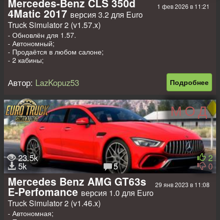
Mercedes-Benz CLS 350d
1 фев 2026 в 11:21
4Matic 2017
версия 3.2 для Euro
Truck Simulator 2 (v1.57.x)
- Обновлён для 1.57.
- Автономный;
- Продаётся в любом салоне;
- 2 кабины;
- 4 шасси;
- Свой интерьер (несколько вариантов);
Автор:
LazKopuz53
Подробнее
- Свои колёса;
- Двигатели;
- Новые звуки;
МОД
- Новая физика;
- Небольшой тюнинг.
Доп моды на прицепы, пассажиров
-
Прицеп дом на колёсах в собственность для 1.32-1.57
;
-
Прицеп в собственность для 1.32-1.57
;
23.5k
2
-
Пак прицепов для легковых машин для 1.45-1.57
;
5k
5
0
-
Мод на пассажиров для легковушек для 1.42-1.57
.
Mercedes Benz AMG GT63s
29 янв 2023 в 11:08
E-Perfomance
версия 1.0 для Euro
Truck Simulator 2 (v1.46.x)
- Автономная;