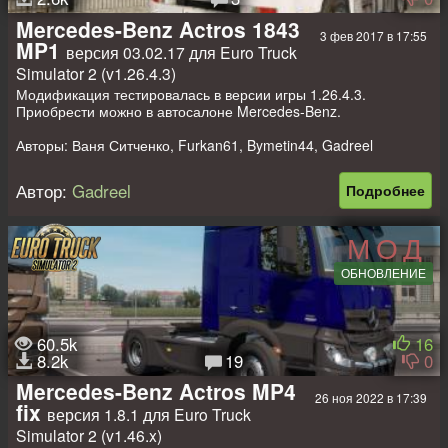
Mercedes-Benz Actros 1843
3 фев 2017 в 17:55
MP1
версия 03.02.17 для Euro Truck
Simulator 2 (v1.26.4.3)
Модификация тестировалась в версии игры 1.26.4.3.
Приобрести можно в автосалоне Mercedes-Benz.
Авторы: Ваня Ситченко, Furkan61, Bymetin44, Gadreel
Автор:
Gadreel
Подробнее
МОД
ОБНОВЛЕНИЕ
60.5k
16
8.2k
19
0
Mercedes-Benz Actros MP4
26 ноя 2022 в 17:39
fix
версия 1.8.1 для Euro Truck
Simulator 2 (v1.46.x)