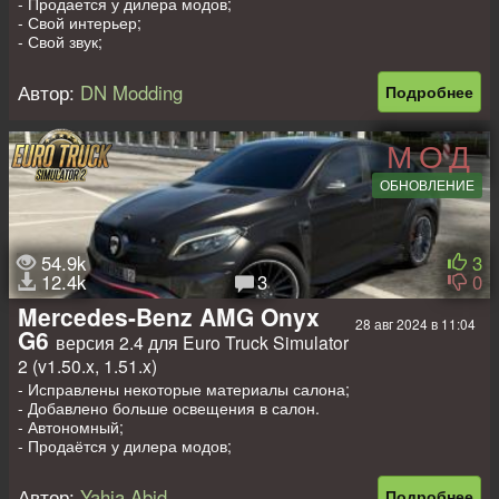
- Продается у дилера модов;
- Свой интерьер;
- Свой звук;
- Свой двигатель и КПП с реалистичной конфигурацией;
- Анимация стёкол;
Автор:
DN Modding
Подробнее
- Красится;
- Свои колёса;
- Тюнинг.
МОД
Доп моды на прицепы, пассажиров
ОБНОВЛЕНИЕ
-
Прицеп дом на колёсах в собственность для 1.32-1.46
;
-
Прицеп в собственность для 1.32-1.46
;
-
Пак прицепов для легковых машин 1.45, 1.46
;
-
Мод на пассажиров
.
54.9k
3
12.4k
3
0
Mercedes-Benz AMG Onyx
28 авг 2024 в 11:04
G6
версия 2.4 для Euro Truck Simulator
2 (v1.50.x, 1.51.x)
- Исправлены некоторые материалы салона;
- Добавлено больше освещения в салон.
- Автономный;
- Продаётся у дилера модов;
- Cвой интерьер;
- Анимации стёкол и дворников;
Автор:
Yahia Abid
Подробнее