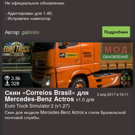
Не официальное обновление.
- Адаптирован для 1.46;
- Исправлен навигатор.
Этот мод - переделка оригинального мода
Mercedes Benz
Actros MPIV
от RTA, обновлённого Kaptan06.
Автор:
galimim
Подробнее
- Автономный;
- Приобретается в автосалоне Mercedes;
МОД
- Качественная 3D модель;
- Прописан в галерею тягачей;
ОБНОВЛЕНИЕ
- 5 шасси;
- Прописаны реальные двигатели;
- Реальные трансмиссии;
- Интерьер SCS;
3.8k
0
- Свой звук + аддон, добавляющий оригинальный звук;
328
0
- Тюнинг.
Скин «Correios Brasil» для
3 апр 2017 в 16:11
Аддоны и шаблон-
Аддон, добавляющий грузовик в заказы
Mercedes-Benz Actros
v1.0 для
агентств в 4 вариантах
;
-
Аддон, добавляющий поддержку с модом Signs your truck
;
Euro Truck Simulator 2 (v1.27)
-
Шаблон для создания скинов
.
Скин для модели Mercedes-Benz Actros в стиле Бразильской
почтовой службы.
Авторы
3D модель: jekich1, SCS
Конверт в игру: Stas556