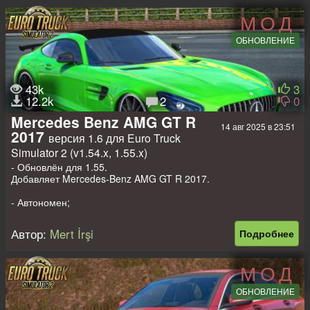
МОД
ОБНОВЛЕНИЕ
43k
3
12.2k
2
0
Mercedes Benz AMG GT R
14 авг 2025 в 23:51
2017
версия 1.6 для Euro Truck
Simulator 2 (v1.54.x, 1.55.x)
- Обновлён для 1.55.
Добавляет Mercedes-Benz AMG GT R 2017.
- Автономен;
- Продается в дилерах модах;
- Качественная модель;
Автор:
Mert İrşi
Подробнее
- Запечены текстуры;
- Свой салон
- Свои звуки;
МОД
- Свои колёса.
ОБНОВЛЕНИЕ
Доп моды на прицепы, пассажиров
-
Прицеп дом на колёсах в собственность для 1.32-1.55
;