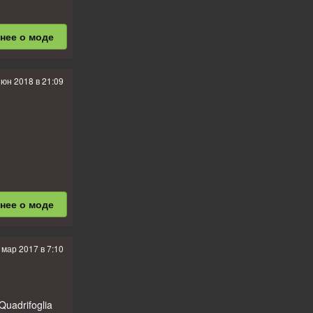
бнее
о моде
 цепляют
июн 2018 в 21:09
стоковые
бнее
о моде
 мар 2017 в 7:10
 цепляют
стоковые
Quadrifoglia