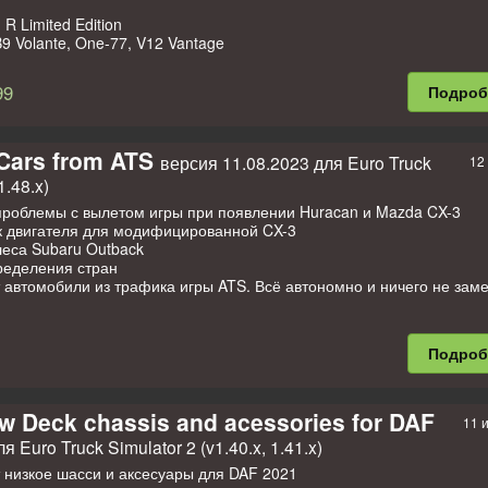
 R Limited Edition
B9 Volante, One-77, V12 Vantage
8 Quattro, R8 Spyder, RS5 Coupe, RS6 Avant, S3, TT RS Roadster, T
99
Подро
ro Synergy, Corvette C1, Corvette ZR1
SRT8, Charger RT, Viper SRT10
 Supercharged
 Cars from ATS
версия 11.08.2023 для Euro Truck
12
, 308 GTS, 458 Italia, 599 GTO, California, Dino 246 GTS, Enzo, F40, 
1.48.x)
e”
ng Fastback, Mustang GT, Mustang Shelby GT500
проблемы с вылетом игры при появлении Huracan и Mazda CX-3
sport
ук двигателя для модифицированной CX-3
леса Subaru Outback
Coupe, Jaguar XKR
ределения стран
R Edition
автомобили из трафика игры ATS. Всё автономно и ничего не заме
tegrale Evo 2
ge Rover Sport
, Evora
Подро
12C
300 SL, CLK 63 AMG Black Series, ML 63 AMG, SL65 AMG Black Seri
lade
en Roadster 722s, SLR cLaren Stirling Moss, SLS AMG
maro SS
T-R
rice
 Deck chassis and acessories for DAF
11 
inque, Zonda F
y Express
ля Euro Truck Simulator 2 (v1.40.x, 1.41.x)
T, RK Spyder
on, C12 Zagato, D8 Peking-to-Paris
r
 низкое шасси и аксесуары для DAF 2021
a WRX STI