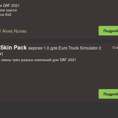
um
я DAF 2021
le, Golf 6, Touareg V10
кое шасси
ster MF3
 GT
си 6x2
ы
отдельно, ничего не заменяет. Работает на любых картах.
olera
ками от Jazzycat.
herokee
 решётки
l Alves Nunes
Подро
 - 1.36
r
rj999, модели: Eden Games, Atari, обновил Jazzycat
tor
 Skin Pack
версия 1.0 для Euro Truck Simulator 2
13 
za WRX STI
x)
ck
 скины трёх разных компаний для DAF 2021
Подро