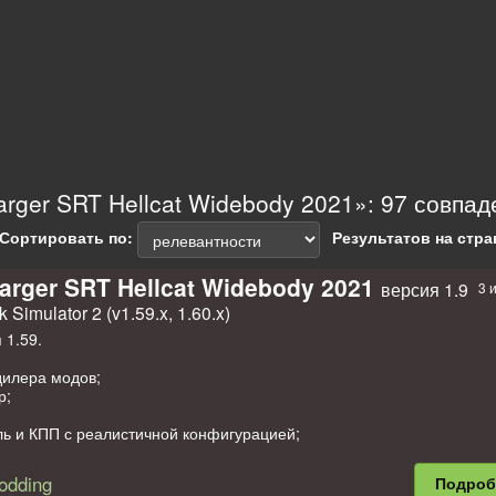
rger SRT Hellcat Widebody 2021»: 97 совпад
Сортировать по:
Результатов на стра
rger SRT Hellcat Widebody 2021
версия 1.9
3 
 Simulator 2 (v1.59.x, 1.60.x)
 1.59.
дилера модов;
р;
ль и КПП с реалистичной конфигурацией;
кол;
odding
Подро