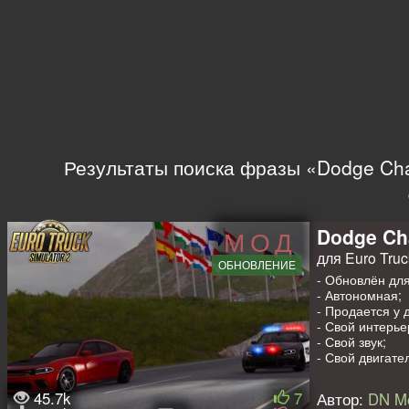
Результаты поиска фразы «Dodge Cha
Dodge Cha
МОД
для Euro Truck
ОБНОВЛЕНИЕ
- Обновлён для
- Автономная;
- Продается у 
- Свой интерье
- Свой звук;
- Свой двигате
- Анимация стё
- Красится;
45.7k
7
Автор:
DN M
- Свои колёса;