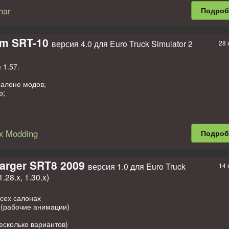
har
Подро
рекция фар (галогенки поставить), возможно, изменение колес и те
сть возможность, прошу писать расход в комменты. Должен быть в 
араюсь приблизить к реальному).
m SRT-10
версия 4.0 для Euro Truck Simulator 2
28 
 1.57.
салоне модов;
р;
кинов.
x Modding
Подро
 Modding, GGGoulart Designer, Leafeongold
mit
arger SRT8 2009
версия 1.0 для Euro Truck
14 
рицепы, пассажиров
1.28.x, 1.30.x)
 колёсах в собственность для 1.32-1.57
;
твенность для 1.32-1.57
;
 для легковых машин для 1.45-1.57
;
всех салонах
жиров для легковушек для 1.42-1.57
.
 (рабочие анимации)
есколько вариантов)