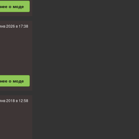
бнее
о моде
кстур в
районе 23-
янв 2026 в 17:38
бнее
о моде
янв 2018 в 12:58