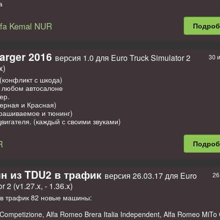
а
 Cabin
есуары в кабину
fa Kemal NUR
Подро
иров
ров хорош тем что он подходит ко всем авто(в.т.ч тем которые не
обусам
arger 2016
версия 1.0 для Euro Truck Simulator 2
30 
е: Для того что бы пассажиры чаще попадались можно отключить 
x)
 модом
конфликт с шкода)
 любом автосалоне
ер.
ерная и Красная)
крашиваемое и тюнинг)
вигателя. (каждый с своими звуками)
для тюнинга
ередач.
е колеса(2 варианта).
R
Подро
н из TDU2 в трафик
версия 26.03.17 для Euro
26
иров
 2 (v1.27.x, - 1.36.x)
ров хорош тем что он подходит ко всем авто(в.т.ч тем которые не
обусам
 в трафик 82 новые машины:
е: Для того что бы пассажиры чаще попадались
можно отключить 
 модом
ompetizione, Alfa Romeo Brera Italia Independent, Alfa Romeo MiTo 