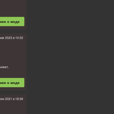
TS Coupe
бнее
о моде
 авг 2023 в 10:32
430 Scuderia,
няет.
бнее
о моде
es, SLK 55
июн 2021 в 18:36