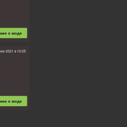
бнее
о моде
июн 2021 в 10:25
бнее
о моде