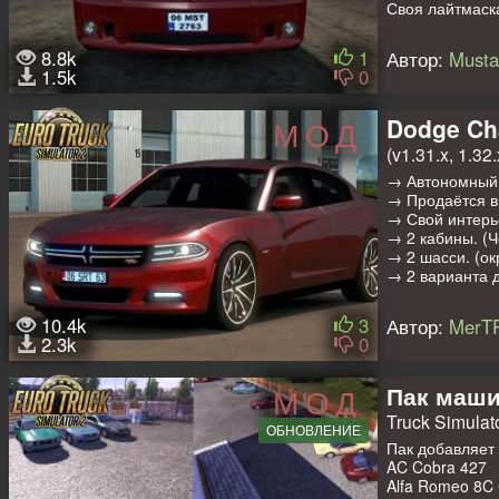
Своя лайтмаск
Поддержка DLC
Кастомные акс
8.8k
1
Автор:
Musta
1.5k
0
Мод на пассаж
Мод на пассажи
прицеп) и авт
Dodge Ch
МОД
Предупреждени
(v1.31.x, 1.32.
прицепы
этим
→ Автономный(
Тюнинг
→ Продаётся в
-1 Антенна
→ Свой интерь
-1 Спойлер
→ 2 кабины. (Ч
-5 Глушителей
→ 2 шасси. (о
-14 Колёс
→ 2 варианта д
-Много слотов 
→ 1 Коробка п
→ Оригинальны
10.4k
3
Автор:
MerT
→ Красится.
2.3k
0
→ Лайтмаска.
→ Тюнинг
Пак маши
МОД
Мод на пассаж
Truck Simulator
Мод на пассажи
ОБНОВЛЕНИЕ
прицеп) и авт
Пак добавляет
Предупреждени
AC Cobra 427
прицепы этим
Alfa Romeo 8C C