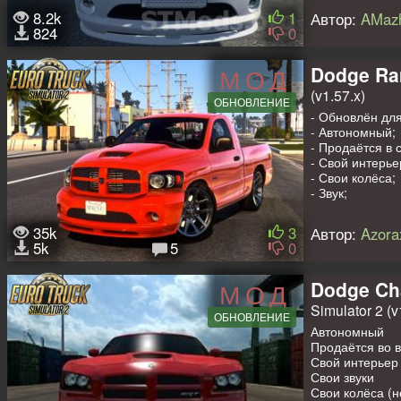
8.2k
1
Автор:
AMaz
На очереди кор
824
0
салоне. Если е
26л/100 км (ст
Dodge Ra
МОД
(v1.57.x)
ОБНОВЛЕНИЕ
- Обновлён для
- Автономный;
- Продаётся в 
- Свой интерье
- Свои колёса;
- Звук;
- Лайтмаска;
- Шаблон для с
35k
3
Автор:
Azora
5k
5
0
Авторы: Azorax
Обновление: Ni
Dodge Ch
МОД
Доп моды на п
Simulator 2 (v
-
Прицеп дом на
ОБНОВЛЕНИЕ
-
Прицеп в собс
Автономный
-
Пак прицепов
Продаётся во 
-
Мод на пасса
Свой интерьер
Свои звуки
Свои колёса (н