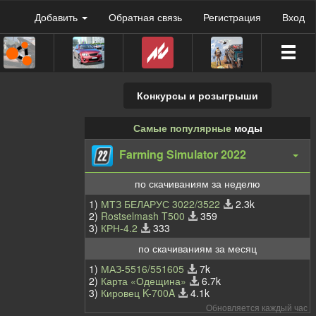
Добавить
Обратная связь
Регистрация
Вход
Конкурсы и розыгрыши
Самые популярные
моды
Farming Simulator 2022
по скачиваниям за неделю
1)
МТЗ БЕЛАРУС 3022/3522
2.3k
2)
Rostselmash T500
359
3)
КРН-4.2
333
по скачиваниям за месяц
1)
МАЗ-5516/551605
7k
2)
Карта «Одещина»
6.7k
3)
Кировец K-700A
4.1k
Обновляется каждый час