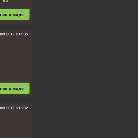
роги
вль, Орша,
бнее
о моде
 М9, М10, М20,
ноя 2017 в 11:35
компаний,
бнее
о моде
х ошибок и
ноя 2017 в 16:32