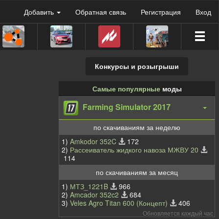
Добавить
Обратная связь
Регистрация
Вход
Конкурсы и розыгрыши
Самые популярные
моды
Farming Simulator 2017
по скачиваниям за неделю
1)
Amkodor 352C
172
2)
Рассеиватель жидкого навоза МЖВУ 20
114
по скачиваниям за месяц
1)
МТЗ_1221B
966
2)
Amcador 352c2
684
3)
Veles Agro Titan 600 (Концепт)
406
Обновляется каждый час