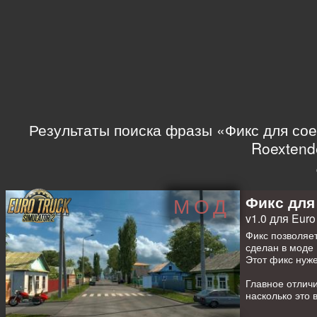
Результаты поиска фразы «Фикс для соед
Roextend
Фикс для
МОД
v1.0 для Euro 
Фикс позволяет
сделан в моде
Этот фикс нуже
Главное отлич
насколько это 
заметите разн