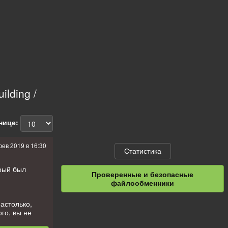
lding /
нице:
фев 2019 в 16:30
Статистика
орый был
Проверенные и безопасные
файлообменники
астолько,
го, вы не