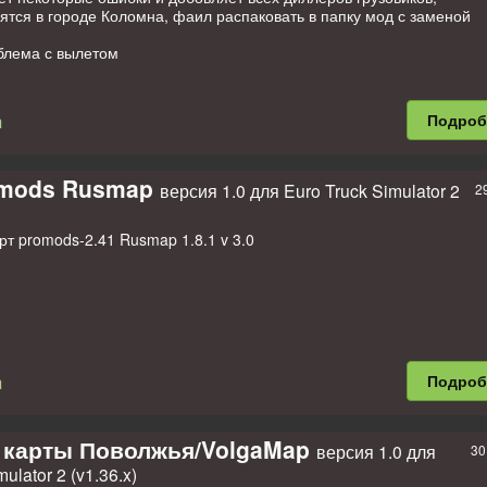
тся в городе Коломна, фаил распаковать в папку мод с заменой
блема с вылетом
n
Подро
omods Rusmap
версия 1.0 для Euro Truck Simulator 2
2
т promods-2.41 Rusmap 1.8.1 v 3.0
h
Подро
 карты Поволжья/VolgaMap
версия 1.0 для
30
ulator 2 (v1.36.x)