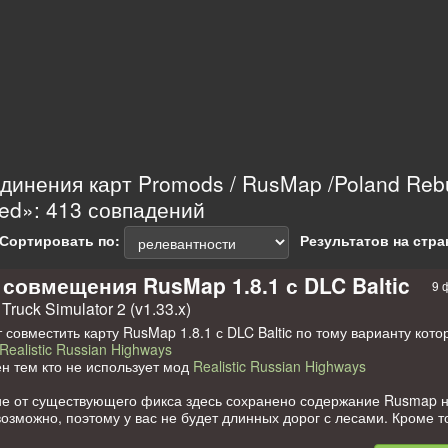
инения карт Promods / RusMap /Poland Rebui
ed»: 413 совпадений
Сортировать по:
Результатов на стра
 совмещения RusMap 1.8.1 с DLC Baltic
9 
Truck Simulator 2 (v1.33.x)
 совместить карту RusMap 1.8.1 с DLC Baltic по тому варианту кот
Realistic Russian Highways
н тем кто не использует мод
Realistic Russian Highways
ие от существующего фикса здесь сохранено содержание Rusmap н
возможно, поэтому у вас не будет длинных дорог с лесами. Кроме то
ицу в высоте между DLC и Rusmap.