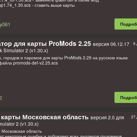
1.74_1.30.scs - ставить выше карты
y061
Подро
тор для карты ProMods 2.25
версия 06.12.17
6 
 Simulator 2 (v1.30.х)
, городов и паромов для карты ProMods 2.25 на русском языке
файла promods-def-v2.25.scs
2
Подро
 карты Московская область
версия 2.0 для
27 
ulator 2 (v1.30.x)
 Московская область
т некоторые ошибки и добовляет всех диллеров грузовиков,