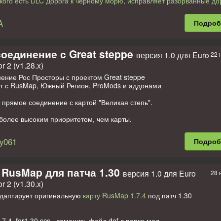
 кого есть DLC Дорога к чёрному морю, исправляет разорванные до
бруйск, Брест, Витебск, Гомель, Минск, Могилев, Мозырь, Мстисла
л SRmap__Def_and_Map
A
Подро
 России:
108, А111, А116, А119, А120, А123, А141, А144, А240, Е20, М3, М5,
Р48, Р50, Р51, Р57, Р87, Р89, Р108, Р115, Р132, Р228, Р-236, Р-298.
оединение с Great steppe
версия 1.0 для Euro
22 
r 2 (v1.28.x)
 Республике Беларусь:
, М10, Р4, Р15, Р17, Р23, Р26, Р43, Р96, Р112.
ение Рос Просторы с проектом Great steppe
ет с RusMap, Южный Регион, ProMods и аддонами
ldim@tor (Дмитрий)
прямое соединение с картой "Великая степь".
делей и их конверта под актуальные версии: Gricko.
дарность Jazzycat за помощь в строительстве карты, обновления 
более высоким приоритетом, чем карты.
 а так же помощь в строительстве Республики Беларусь.
дарность klipstoeun8839 за его отличные модели для карт.
y061
Подро
рность Gricko, за помощь в строительстве карты, исправлению все
ак же за новые объекты, которые делают игру атмосфернее.
одарность Vladzz-G за исправление регистрационных номеров.
 RusMap для патча 1.30
версия 1.0 для Euro
28 
еменное развитие: Sergey061, schura774
r 2 (v1.30.x)
даптирует оригинальную
карту RusMap 1.7.4
под патч 1.30
7.4_for1.30.scs - заменить файл def в папке мод