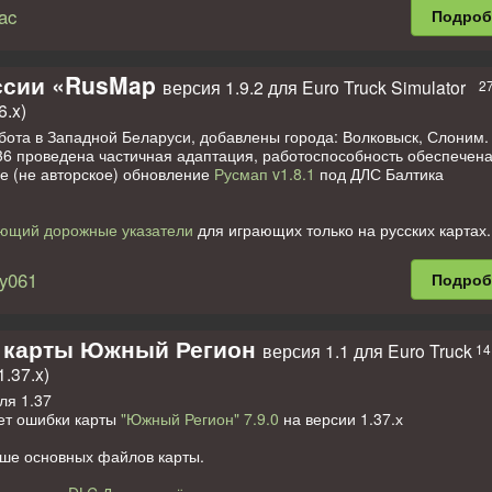
ac
Подро
ссии «RusMap
версия 1.9.2 для Euro Truck Simulator
27
6.x)
бота в Западной Беларуси, добавлены города: Волковыск, Слоним.
36 проведена частичная адаптация, работоспособность обеспечен
 (не авторское) обновление
Русмап v1.8.1
под ДЛС Балтика
ющий дорожные указатели
для играющих только на русских картах.
правлена ошибка с невидимыми препятствиями.
овать и в связке с Промодс. совмещает с
Промодс 2.43
на 1.36
y061
Подро
ия с
ProMods 2.42
1.35 или
ProMods 2.43
1.36 используйте обновл
Map Road Connection
 карты Южный Регион
версия 1.1 для Euro Truck
14
 России:
1.37.x)
, Великие Луки, Великий Новгород, Велиж, Волоколамск, Воронеж, 
, Вязьма, Зеленоборский, Калуга, Кемь, Клин, Коломна, Курск, Л
ля 1.37
горск, Москва, Невель, Обнинск, Орел, Осташков, Петрозаводск, По
ет ошибки карты
"Южный Регион" 7.9.0
на версии 1.37.х
, Санкт-Петербург, Смоленск, Саратов, Тверь, Тула, Холм, Шлиссел
Борисоглебск, Волгоград, Волжский, Краснослободск, Энгельс.
ше основных файлов карты.
 Республике Беларусь: