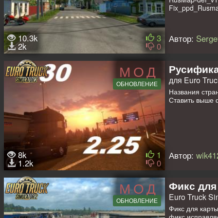
Fix_ppd_Rusmap
10.3k
3
Автор:
Serge
2k
0
Русифика
МОД
для Euro Truck
ОБНОВЛЕНИЕ
Названия стран
Ставить выше 
8k
1
Автор:
wik41
1.2k
0
Фикс для
МОД
Euro Truck Sim
ОБНОВЛЕНИЕ
Фикс для карты
фикс исправляе