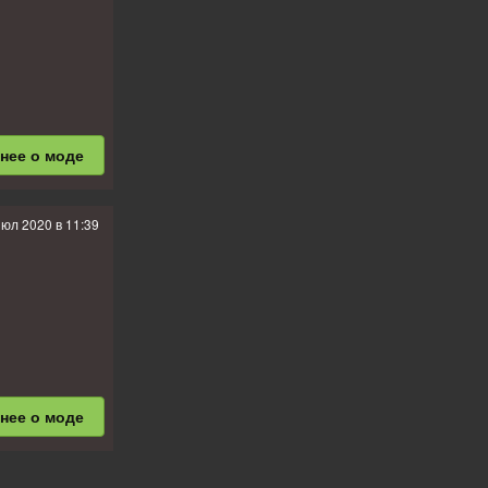
бнее
о моде
июл 2020 в 11:39
бнее
о моде