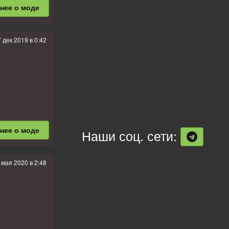
бнее
о моде
 дек 2019 в 0:42
а
бнее
о моде
Наши соц. сети:
ённый
фикс
 мая 2020 в 2:48
Выборг,
одейное Поле,
рхов, Псков,
ьбург,