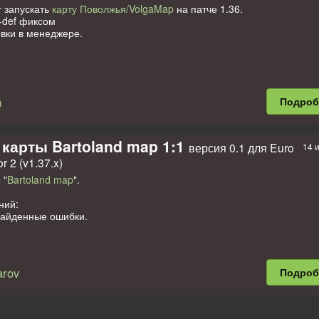
т запускать
карту Поволжья/VolgaMap
на патче 1.36.
-def фиксом
вки в менеджере.
h
Подро
36
карты Bartoland map 1:1
версия 0.1 для Euro
14 
r 2 (v1.37.x)
т с картой rusmap-new-3.1.5
 "
Bartoland map
".
ний:
найденные ошибки.
arov
Подро