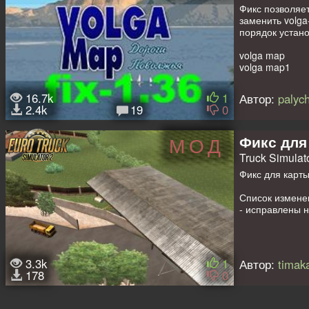
Фикс позволяе
заменить volga
порядок устано
volga map
volga map1
volga map2
rusmap def
16.7k
1
Автор:
palyc
rusmap map
2.4k
19
0
rusmap model
rusmap model2
volga def-fix 1.
Фикс для 
МОД
Truck Simulato
так же работае
Фикс для карты
Список измене
- исправлены 
3.3k
1
Автор:
timak
178
0