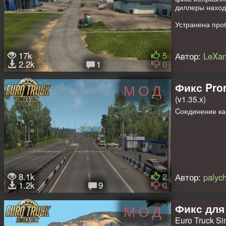
диллеры находя
Устранена про
17k
5
Автор:
LeXa
2.2k
1
0
Фикс Pr
МОД
(v1.35.x)
Cоединение кар
8.1k
2
Автор:
palyc
1.2k
9
0
Фикс для
МОД
Euro Truck Sim