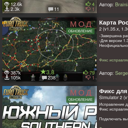
12.6k
4
Автор:
Braini
2.3k
11
1
Карта Ро
МОД
2 (v1.35.x, 1.3
ОБНОВЛЕНИЕ
-Завершена ра
-Для версии 1.
Неофициальное
Фикс исправля
Кроме того ис
Можно использ
3.8
387k
79
Автор:
Serge
105k
238
1
Для совмещен
ProMods + Rus
Фикс для
МОД
Новые города в
Simulator 2 (v
Брянск, Валдай
ОБНОВЛЕНИЕ
Вышний Волочек
Исправление д
Луга, Медвежье
Фикс исправля
Ржев, Рославль
Юхнов,Тамбов, 
Подключать вы
Новые города в