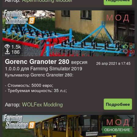
Цена: 6500 евро;
Рабочая скорость: 18 км/ч;
Требуемая мощность: 30 л/с;
МОД
Рабочая ширина: 2,8 метров;
Расходы на содержание: 10 в день.
Авторы все: Sulvanar, imMatze, VertexDezign ft. fendt2000,
Fabian/Gogobear, Alpenmodding Modder
1.5k
0
186
0
Gorenc Granoter 280
версия
26 апр 2021 в 17:45
1.0.0.0 для Farming Simulator 2019
Культиватор Gorenc Granoter 280:
- Стоимость: 5000 евро;
- Требуемая мощность: 35 л.с;
- Рабочая ширина: 2.80 метров.
Автор:
WOLFex Modding
Подробнее
МОД
ОБНОВЛЕНИЕ