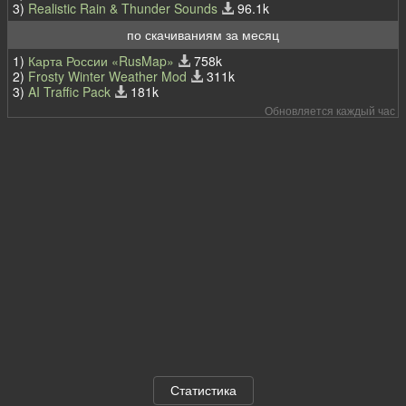
3)
Realistic Rain & Thunder Sounds
96.1k
по скачиваниям за месяц
1)
Карта России «RusMap»
758k
2)
Frosty Winter Weather Mod
311k
3)
AI Traffic Pack
181k
Обновляется каждый час
Статистика