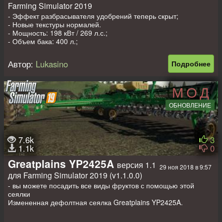
Farming Simulator 2019
- Эффект разбрасывателя удобрений теперь скрыт;
- Новые текстуры нормалей.
- Мощность: 198 кВт / 269 л.с.;
- Объем бака: 400 л.;
- Скорость: 80 км/ч;
- Стоимость: 90 400 €;
Автор:
Lukasino
Подробнее
- Выбор основного цвета;
- Выбор цвета дизайна;
- Выбор цвета обода;
МОД
- Конфигурация кузова;
- Конфигурация бампера;
ОБНОВЛЕНИЕ
- Конфигурация колес;
- Прицепное устройство;
- Ремни фиксации;
- Динамические шланги;
7.6k
3
- Анимированные приборы, подвеска, карданы;
1.1k
0
- Рабочая светотехника;
- Рабочие зеркала;
Greatplains YP2425A
версия 1.1
29 ноя 2018 в 9:57
- Оставляет следы;
для Farming Simulator 2019 (v1.1.0.0)
- Пачкается и моется;
- Эффект старения;
- вы можете посадить все виды фруктов с помощью этой
- Объем: 15 000 / 16 000 / 25 000 л.
сеялки
Измененная дефолтная сеялка Greatplains YP2425A.
Изменения: