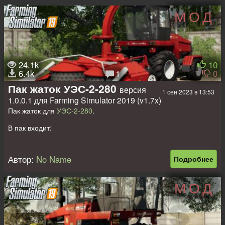
МОД
24.1k
10
6.4k
1
0
Пак жаток УЭС-2-280
версия
1 сен 2023 в 13:53
1.0.0.1 для Farming Simulator 2019 (v1.7x)
Пак жаток для
УЭС-2-280
.
В пак входит:
КПК-3000:
Автор:
No Name
Подробнее
- Стоимость: 38 000 €;
- Необходимая мощность: 150 л.с;
- Рабочая скорость: 12 км/ч;
МОД
- Выбор основного цвета;
- Конфигурация дизайна;
- Пачкается и моется;
- Эффект старения.