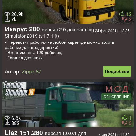
26.9k
12
7k
2
Икарус 280
версия 2.0 для Farming
24 фев 2021 в 13:35
Simulator 2019 (v1.7.1.0)
- Перевозит рабочих на любой карте где можно возить
рабочих для предприятий;
- Вместимость: 120 рабочих;
- Оживил дворники.
Анимация дверей со звуком.
Автор:
Zippo 87
Подробнее
Родные звуки.
Свет в салоне.
Рабочая приборная панель.
МОД
Рабочие зеркала.
Лог чист.
ОБНОВЛЕНИЕ
Цена: 20 000 евро
Мощность: 185 л.с
Скорость: 90 км.ч
6.8k
1
Бак: 200 литров
882
0
Автор конверта: kulibin
Liaz 151.280
версия 1.0.0.1 для
4 авг 2021 в 14:36