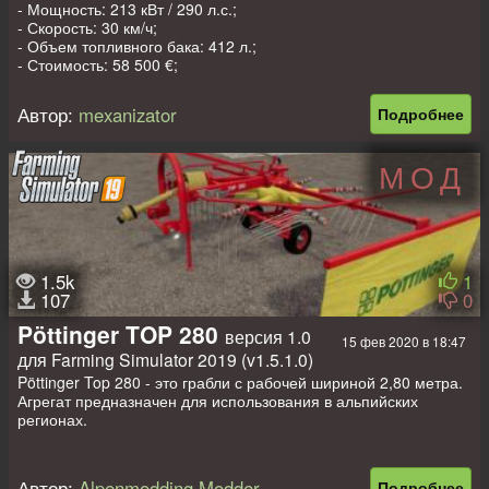
- Мощность: 213 кВт / 290 л.с.;
Автор: Ihar_Sakalou (SMods), FS19: No Name.
- Скорость: 30 км/ч;
- Объем топливного бака: 412 л.;
- Стоимость: 58 500 €;
- Выбор основного цвета;
- Конфигурация противовеса;
Автор:
mexanizator
Подробнее
- Конфигурация щитков двигателя / бака добавок для силоса;
- Анимированные приборы, ключ зажигания, педали, рычаг
КПП;
МОД
- Рабочая светотехника;
- Рабочие зеркала;
- Оставляет следы;
- Пачкается и моется;
- Эффект старения;
- Добавлен тюнинг. Внешний: тонировка, звёзды, наклейка.
1.5k
1
Внутренний: 2 вымпела, телефон, кубики, компрессор.
107
0
Pöttinger TOP 280
версия 1.0
15 фев 2020 в 18:47
для Farming Simulator 2019 (v1.5.1.0)
Pöttinger Top 280 - это грабли с рабочей шириной 2,80 метра.
Агрегат предназначен для использования в альпийских
регионах.
Используется для: трава, сено, солома.
Автор:
Alpenmodding Modder
Подробнее