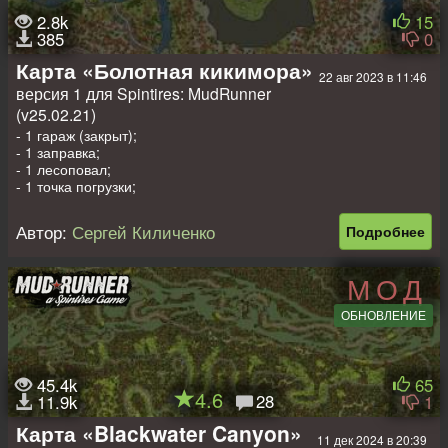
2.8k
15
385
0
Карта «Болотная кикимора»
22 авг 2023 в 11:46
версия 1 для Spintires: MudRunner
(v25.02.21)
- 1 гараж (закрыт);
- 1 заправка;
- 1 лесоповал;
- 1 точка погрузки;
- 0 точек сбора;
- 4 лесопилки;
Автор:
Сергей Киличенко
Подробнее
- 6 точек разведки;
- 3 авто на старте (заменяемые);
- Размер карты: 800x800 м.
МОД
Приятных покатушек!
ОБНОВЛЕНИЕ
45.4k
65
4.6
28
11.9k
1
Карта «Blackwater Canyon»
11 дек 2024 в 20:39