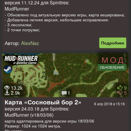
версия 11.12.24 для Spintires:
MudRunner
- Обновлено под актуальную версию игры, карта кеширована;
- Добавлена летняя версия, небольшие исправления.
- 3 лесопилки;
- 2 точки погрузки;
- 9 точек разведки;
- 3 гаража (2 закрыты);
Автор:
AlexNez
Подробнее
- 3 заправки;
- 4 машины на старте (3 заменяемые);
- 8 локаций рандомного спавна машин.
МОД
Размер карты: 1х1км. (лето и осень)
Автор карты: Blackwater_CA
ОБНОВЛЕНИЕ
Автор конверта и адаптации: AlexNez
13.2k
9
2.9k
1
5
Карта «Сосновый бор 2»
6 апр 2018 в 15:16
версия 24.03.18 для Spintires:
MudRunner (v18/03/06)
карта адаптирована для версии игры 18/03/06
Размер: 1024 на 1024 метра.
На карте: