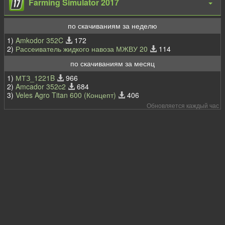
Farming Simulator 2017
по скачиваниям за неделю
1)
Amkodor 352C
172
2)
Рассеиватель жидкого навоза МЖВУ 20
114
по скачиваниям за месяц
1)
МТЗ_1221B
966
2)
Amcador 352c2
684
3)
Veles Agro Titan 600 (Концепт)
406
Обновляется каждый час