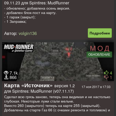
09.11.23 для Spintires: MudRunner
- обновлено; добавлена осень версия.
- добавлен блок-пост на карту.
- 1 гараж (закрыт);
- 1 Заправка;
- 2 Точки погрузки + 1 Лесоповал;
- 5 Лесопилок;
Автор:
volgin136
Подробнее
- 7 Точек разведки;
- 3 Слота для вашего авто;
МОД
Всем хорошего прохождения! размер карты 1х1км. лето и
осень
ОБНОВЛЕНИЕ
7.1k
4
866
1
Карта «Источник»
версия 1.2
17 ноя 2017 в 17:33
для Spintires: MudRunner (v07.11.17)
Сделал всю грязь заново, теперь она видимая и не настолько
глубокая. Некоторые лужи стали мельче.
Вместо 260 (закрытого) теперь на карте 255 (закрытый).
Добавлены на старте Газ 66 (с очками ремонта и топливом) и
Зил 131 (с очками ремонта).