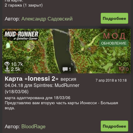
2 гаража (1 закрыт)
4 пилорамы
1 лесоповал
Автор:
Александр Садовский
Подробнее
2 заправки
8 машин + 5 слотов (2 выбрано)
МОД
ОБНОВЛЕНИЕ
10.7k
29
2.5k
1
0
Карта «Ionessi 2»
версия
7 апр 2018 в 10:18
04.04.18 для Spintires: MudRunner
(v18/03/06)
карта адаптирована для 18/03/06
Представляю вам вторую часть карты Ионесси - Большая
вода.
Эта карта создана 7 ноября 2017. Моя первая карта в
Spintires: MudRunner, много пилок понимаю, эта сделано
Автор:
BloodRage
Подробнее
специально проверить игрока на выносливость и терпение, и
максимальный предел пилорам, Прошли ее не все, а