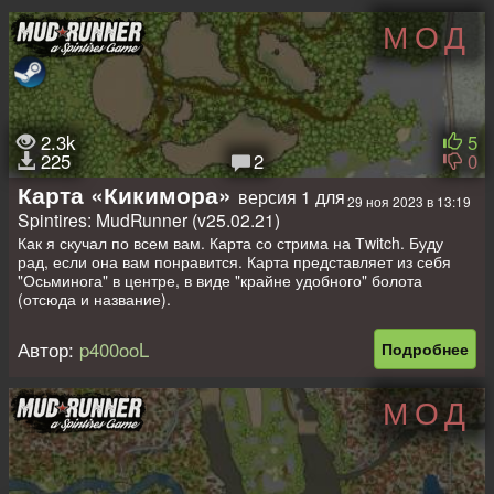
МОД
2.3k
5
225
2
0
Карта «Кикимора»
версия 1 для
29 ноя 2023 в 13:19
Spintires: MudRunner (v25.02.21)
Как я скучал по всем вам. Карта со стрима на Тwitch. Буду
рад, если она вам понравится. Карта представляет из себя
"Осьминога" в центре, в виде "крайне удобного" болота
(отсюда и название).
- Размер: 0.5x0.5;
Автор:
p400ooL
Подробнее
- Лесопилок: 6;
- Автопогрузки отсутствуют;
- Точек сбора: 3;
МОД
- Гараж: 1 (открытый);
- Заправка: 1.
Стартуете в гараже, рядом имеется сарай ГСМ. Дальше сами!