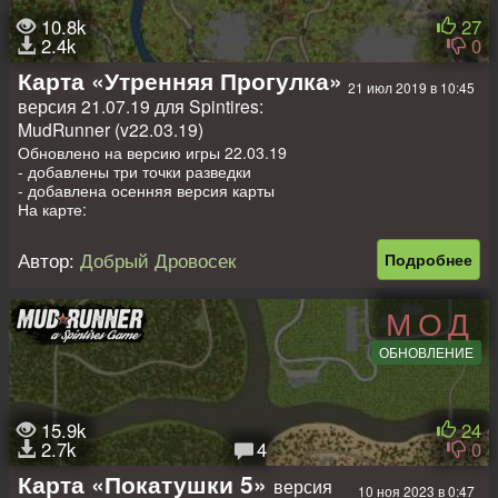
3 грузовика + 4 рандомных
10.8k
27
2.4k
0
Версия "Осень"
На карте:
Карта «Утренняя Прогулка»
21 июл 2019 в 10:45
1 Гараж (закрыт)
версия 21.07.19 для Spintires:
3 стартовых машины
1 Лесоповал + 2 точки погрузки
MudRunner (v22.03.19)
3 Лесопилки
Обновлено на версию игры 22.03.19
1 Заправка
- добавлены три точки разведки
9 Точек разведки
- добавлена осенняя версия карты
3 грузовика + 4 рандомных
На карте:
- 1 Гараж (Открыт)
размер карты 1км х 1км
- 1 Заправка
Автор:
Добрый Дровосек
Подробнее
Приятной Игры!
- 1 Лесоповал
- 2 точки погрузки
- 3 Лесопилки
МОД
- 3 Точки разведки
- 4 Стартовых слота (можно заменить)
ОБНОВЛЕНИЕ
- размер карты: 512м х 512м
15.9k
24
2.7k
4
0
Карта «Покатушки 5»
версия
10 ноя 2023 в 0:47