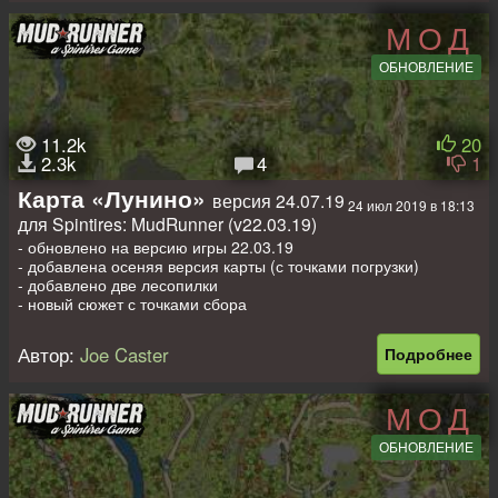
единицы.
МОД
На карте:
ОБНОВЛЕНИЕ
- 1 Гараж (закрыт)
- 5 Заправок
- 9 Пилорам
- 10 Точек разведки
11.2k
20
- 4 точки погрузки
2.3k
4
1
- 1 лесоповал
- 7 машин: Кировец - 700 (Закрыт), Урал-375 Полуприцеп
Карта «Лунино»
версия 24.07.19
24 июл 2019 в 18:13
фургон (Закрыт), Краз-255 Топливная цистерна (Закрыт),
для Spintires: MudRunner (v22.03.19)
Урал-432010 Фикскар (Закрыт), Краз-260 Фикскар (Закрыт),
Камаз-4310 Фикскар (Закрыт), Зил-131 + 4 слота
- обновлено на версию игры 22.03.19
- Карта 32x32 (1024 на 1024 метра)
- добавлена осеняя версия карты (с точками погрузки)
- добавлено две лесопилки
Тест проходил на дефолте.
- новый сюжет с точками сбора
Две версии "Лето" и "Осень"
Автор:
Joe Caster
Подробнее
Версия "Лето"
На карте:
1 Гараж (закрыт)
МОД
3 стартовых машины
5 Точек сбора
ОБНОВЛЕНИЕ
3 Лесопилки
1 Заправка
9 Точек разведки