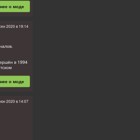
енён на
бнее
о моде
. Создан в
следний задел
ечку,
сен 2020 в 19:14
Для более
налов.
вершён в 1994
етском
зованного
rius
оль тяжёлого
бнее
о моде
сах) и с
июн 2020 в 14:07