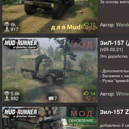
За основу взя
6k
10
Автор:
Wande
917
0
ЗиЛ-157 (
МОД
(v25.02.21)
Это доработка
- Дополнительн
- Багажник с к
- Ручка "криво
ГАЗ-63П (Автор
- Платформа ле
5.8k
14
Автор:
White
кабину, топлив
882
7
0
(muzden (rus)))
- Запасное кол
- Знак-табличк
Зил-157 Z
МОД
- Дефолтная та
- Исправлено 
ОБНОВЛЕНИЕ
имитация аним
добавлено 3 св