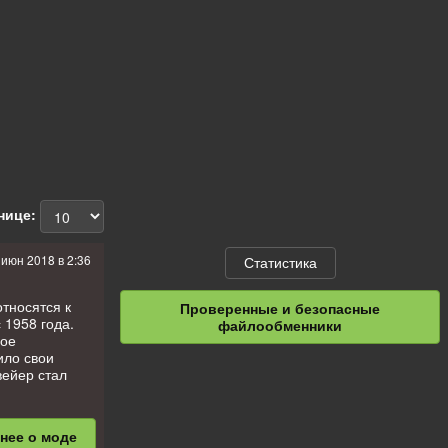
нице:
 июн 2018 в 2:36
Статистика
тносятся к
Проверенные и безопасные
 1958 года.
файлообменники
ное
ило свои
вейер стал
бнее
о моде