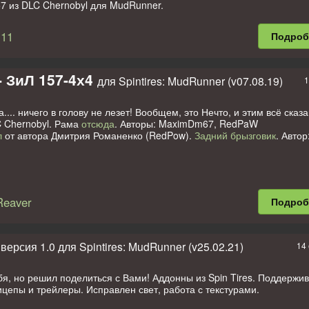
7 из DLC Chernobyl для MudRunner.
ация руля, поворотных кулаков, рулевой тяги и кокпит.
 крана необходимо установить Урал-4320:
ссылка 1
;
ссылка 2
(33,4 
111
Подро
 (мудранер) (В DLC Аддоны мягко говоря плохие).
res: ronnie, Darius и muzden (rus).
тушек!
тчики Spintires!
- ЗиЛ 157-4х4
для Spintires: MudRunner (v07.08.19)
1
.... ничего в голову не лезет! Вообщем, это Нечто, и этим всё сказа
C Chernobyl. Рама
отсюда
. Авторы: MaximDm67, RedPaW
л
от автора Дмитрия Романенко (RedPow).
Задний брызговик
. Автор
вым прошу смотреть, в каком разделе находитесь, это чтобы пото
Reaver
Подро
 чуть не забыл, на последней версии игры, на карте машины спавня
версия 1.0 для Spintires: MudRunner (v25.02.21)
14 
я, но решил поделиться с Вами! Аддонны из Spin Tires. Поддержи
епы и трейлеры. Исправлен свет, работа с текстурами.