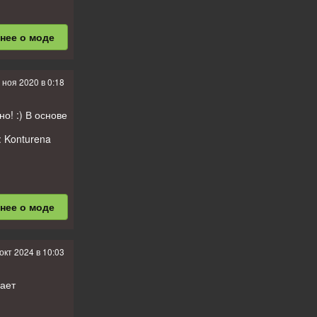
MБ).
бнее
о моде
 ноя 2020 в 0:18
но! :) В основе
: Konturena
м не было
бнее
о моде
тся уже с
окт 2024 в 10:03
вает