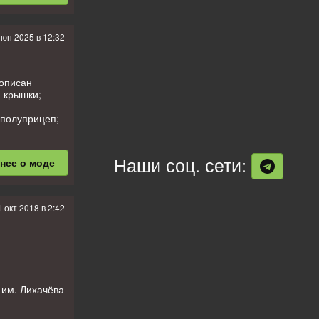
рон/топливо и
июн 2025 в 12:32
рописан
 крышки;
 полуприцеп;
 жижи в баках
Наши соц. сети:
бнее
о моде
1 окт 2018 в 2:42
 им. Лихачёва
пользовалась