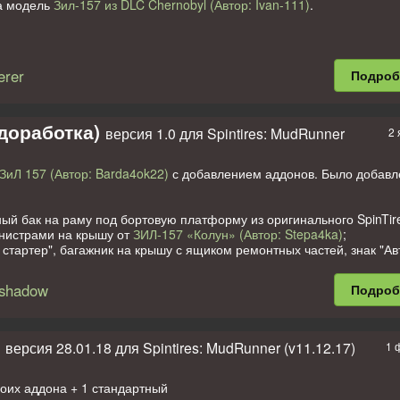
та модель
Зил-157 из DLC Chernobyl (Автор: Ivan-111)
.
rer
Подро
доработка)
версия 1.0 для Spintires: MudRunner
2 
ЗиЛ 157 (Автор: Barda4ok22)
с добавлением аддонов. Было добавл
ый бак на раму под бортовую платформу из оригинального SpinTir
анистрами на крышу от
ЗИЛ-157 «Колун» (Автор: Stepa4ka)
;
й стартер", багажник на крышу с ящиком ремонтных частей, знак "Ав
: msergt)
;
совоза, прицеп роспуск, груз средних и длинных брёвен, запасные
shadow
Подро
ная цистерна и канистры на ступеньки от
Зил-157 (Автор: Сергей Д
;
есо под раму от
ЗиЛ 157КД (Автор: Макс Дмитриев (MaximDm67))
;
а "Огнеопасно" и проблесковый маяк от
ЗиЛ 164 (Автор: Sikis84)
;
версия 28.01.18 для Spintires: MudRunner (v11.12.17)
1 
бличка приборов;
положение запасных колёс на платформе со сцепным устройством,
ации топлива в канистрах на платформе и ремонтные очки в ящики
оих аддона + 1 стандартный