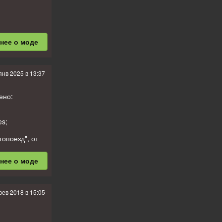
бнее
о моде
янв 2025 в 13:37
ено:
es;
топоезд", от
 колёса за
бнее
о моде
енисов
фев 2018 в 15:05
 и добавлена
;