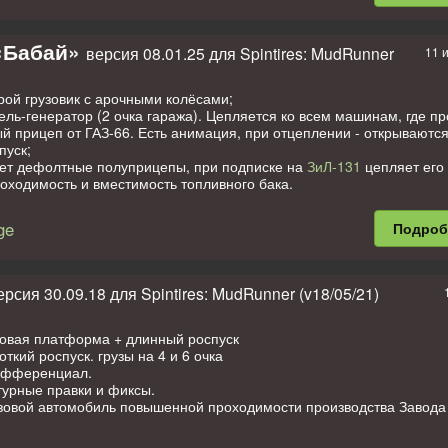
ованы характеристики автомобиля (заблокирован дифф., изменён у
характеристики аддонов;
«Бабай»
версия 08.01.25 для Spintires: MudRunner
11 
ддоны;
стура на кабине.
рой грузовик с арочными колёсами;
ель-генератор (2 очка гаража). Цепляется ко всем машинам, где п
 стандартных аддонов;
 прицеп от ГАЗ-66. Есть анимация, при отцеплении - открываются
нимации;
пуск;
яет дефолтные полуприцепы, при подписке на
ЗиЛ-131
цепляет его
оходимость и вместимость топливного бака.
оны: Сергей Косарев, Максим Пионер, ronnie, RedPow, pokemone.
зовой автомобиль повышенной проходимости. Отсутствует анимация
ук: muzden (rus)
жать) и коллизия мостов.
ge
Подро
делью: Darius
и: Stepa4ka
вика. Отличия - в виде колёс и настройках ТТХ.
ерсия 30.09.18 для Spintires: MudRunner (v18/05/21)
0 стандартных аддонов;
новая платформа + длинный роспуск
ли: Владимир Высокий, выложен с разрешения автора.
ткий роспуск. грузы на 4 и 6 очка
мощь Алексею Бочкову aka Casper_B_A.
ифференциал.
ицеп коники спасибо ronnie.
турные правки и фиксы.
зовой автомобиль повышенной проходимости производства Завода
рийно с 1958 года в основном для Вооружённых сил СССР (ВС). Ис