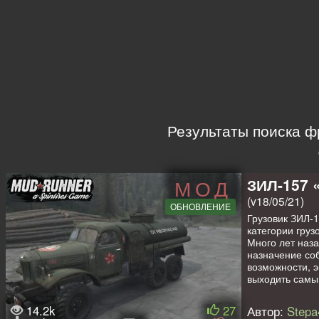
Результаты поиска ф
ЗИЛ-157 
МОД
(v18/05/21)
ОБНОВЛЕНИЕ
Грузовик ЗИЛ-1
категории груз
Много лет наз
назначение со
возможности, э
выходить самы
Доработка
ЗИЛ
14.2k
27
Автор:
Stepa
Основные изме