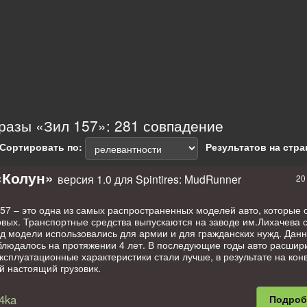
разы «Зил 157»: 281 совпадение
Сортировать по:
Результатов на стра
«Колун»
версия 1.0 для Spintires: MudRunner
20
57 – это одна из самых распространенных моделей авто, которые о
овых. Транспортные средства выпускаются на заводе им.Лихачева с
ад модели использовались для армии и для гражданских нужд. Дан
блюдалось на протяжении 4 лет. В последующие годы авто расшир
ксплуатационные характеристики стали лучше, в результате на кон
й настоящий грузовик.
-157 от muzden (rus)
4ka
Подро
нения: