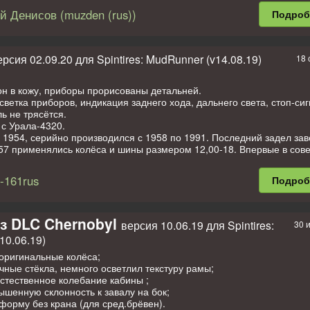
-151 с незначительными изменениями. В ВС был впоследствии зам
й Денисов (muzden (rus))
Подро
л-375. Всего было выпущено 797 934 экземпляра всех модификаций
рийно производился с 1958 по 1991 (на самом ЗИЛе - до 1978). По
4 году.
7 была улучшена для облегчения работы водителя. Кабина имеет п
ерсия 02.09.20 для Spintires: MudRunner (v14.08.19)
18 
 системы охлаждения двигателя, с электрическим вентилятором. 
 были улучшены амортизаторы подвески.
он в кожу, приборы прорисованы детальней.
ветка приборов, индикация заднего хода, дальнего света, стоп-сиг
онов + 5 стандартных;
ь не трясётся.
нимации;
с Урала-4320.
 1954, серийно производился с 1958 по 1991. Последний задел за
ров отключена.
157 применялись колёса и шины размером 12,00-18. Впервые в сов
оении на грузовом автомобиле была применена система централи
, аддонов, текстур: -sapper- (Сергей Косарев); Максим Пионер, Da
 давления в автомобильных шинах. Серьёзным недостатком для ст
-161rus
Подро
ires: Ronnie
ется отсутствие гидравлического усилителя рулевого управления.
ук, настройка мода: Muzden (rus)
MudRunner, работа с 3D: Darius
вика: с всегда заблокированным дифференциалом (на арочных колё
ибо RedPow за предоставленный полуприцеп ОДАЗ
з DLC Chernobyl
версия 10.06.19 для Spintires:
30 
10.06.19)
димость!
оригинальные колёса;
чные стёкла, немного осветлил текстуру рамы;
1 стандартных аддонов;
стественное колебание кабины ;
нимации;
ышенную склонность к завалу на бок;
форму без крана (для сред.брёвен).