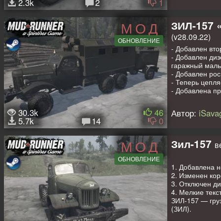
2.3k
2
1
- подредактир
т.д.);
- подправлены 
ЗИЛ-157 
МОД
- добавлены а
(v28.09.22)
- изменена тек
ОБНОВЛЕНИЕ
- Добавлен вто
Мод имеет:
- Добавлен диз
- 17 своих + 5
гаражный малый
- различные а
- Добавлен рос
- свои грузы.
- Теперь цепл
- Добавлена пр
Спасибо за адд
ЗИЛ-157 - гру
Собственный зв
(начала раздра
30.3k
46
Автор:
iSava
Работа с 3D-мо
5.7k
14
0
Автор доработк
В паке 2 грузо
Имеют:
Зил-157
МОД
в
- 12 своих + 1
- свои грузы.
ОБНОВЛЕНИЕ
1. Добавлена 
Автор 3d-моде
2. Изменен коро
Спасибо за по
3. Отключен д
За коники и пр
4. Мелкие текс
ЗИЛ-157 — гру
(ЗИЛ).
Выпускался се