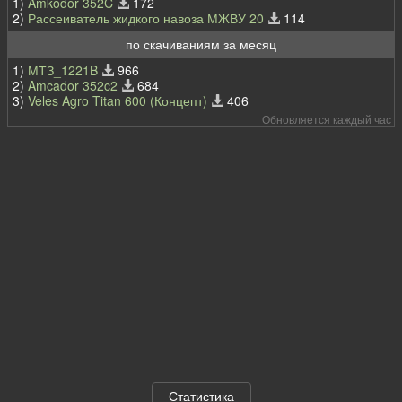
1)
Amkodor 352C
172
2)
Рассеиватель жидкого навоза МЖВУ 20
114
по скачиваниям за месяц
1)
МТЗ_1221B
966
2)
Amcador 352c2
684
3)
Veles Agro Titan 600 (Концепт)
406
Обновляется каждый час
Статистика