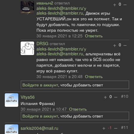
иваныч2
ответил
+
–
0
aleks-ilevich@rambler.ru'у
aleks-ilevich@rambler.ru
, Движок игры
УСТАРЕВШИЙ,он все это не потянет. Так и
будут добавлять, то лампочки,то подушки.
Пока игра полностью не умрет.
30 января 2021 в 12:25
Ответить
DRSG
ответил
+
–
0
aleks-ilevich@rambler.ru'у
aleks-ilevich@rambler.ru
, альтернативы всё
равно нет никакой, так что в SCS особо не
парятся, добавляют мелочи и не парятся,
игру всё равно купят.
30 января 2021 в 20:48
Ответить
Войдите в аккаунт
, чтобы добавить ответ
+
–
#10
0
Vitya56
Испания Франка)
30 января 2021 в 10:47
Ответить
Войдите в аккаунт
, чтобы добавить ответ
+
–
#11
-1
sarkis2004@mail.ru