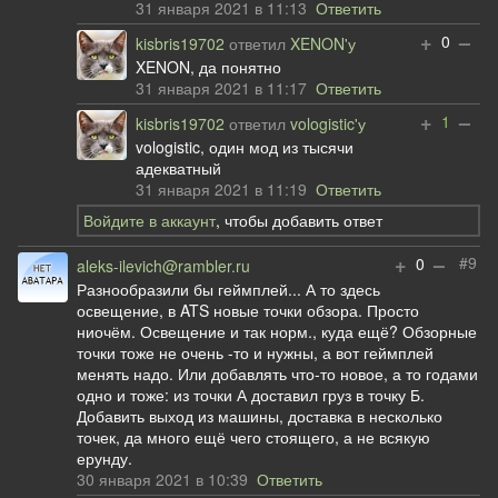
31 января 2021 в 11:13
Ответить
+
–
0
kisbris19702
ответил
XENON'у
XENON, да понятно
31 января 2021 в 11:17
Ответить
+
–
1
kisbris19702
ответил
vologistic'у
vologistic, один мод из тысячи
адекватный
31 января 2021 в 11:19
Ответить
Войдите в аккаунт
, чтобы добавить ответ
+
–
#9
0
aleks-ilevich@rambler.ru
Разнообразили бы геймплей... А то здесь
освещение, в ATS новые точки обзора. Просто
ниочём. Освещение и так норм., куда ещё? Обзорные
точки тоже не очень -то и нужны, а вот геймплей
менять надо. Или добавлять что-то новое, а то годами
одно и тоже: из точки А доставил груз в точку Б.
Добавить выход из машины, доставка в несколько
точек, да много ещё чего стоящего, а не всякую
ерунду.
30 января 2021 в 10:39
Ответить