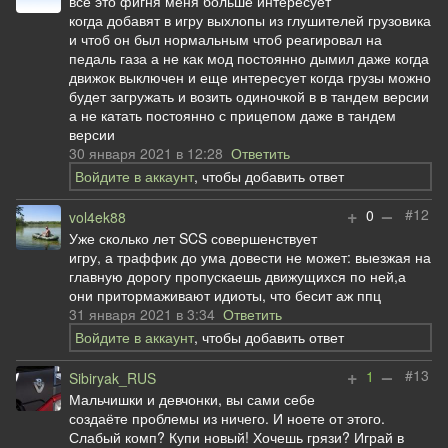
все это фигня меня больше интересует
когда добавят в игру выхлопы из глушителей грузовика
и чтоб он был нормальным чтоб реагировал на
педаль газа а не как мод постоянно дымил даже когда
движок выключен и еще интересует когда грузы можно
будет загружать и возить одиночкой в в тандем версии
а не катать постоянно с прицепом даже в тандем
версии
30 января 2021 в 12:28
Ответить
Войдите в аккаунт
, чтобы добавить ответ
+
–
#12
0
vol4ek88
Уже сколько лет SCS совершенствует
игру, а траффик до ума довести не может: выезжая на
главную дорогу пропускаешь движущихся по ней,а
они притормаживают идиоты, что бесит аж ппц
31 января 2021 в 3:34
Ответить
Войдите в аккаунт
, чтобы добавить ответ
+
–
#13
1
Sibiryak_RUS
Мальчишки и девчонки, вы сами себе
создаёте проблемы из ничего. И ноете от этого.
Слабый комп? Купи новый! Хочешь грязи? Играй в