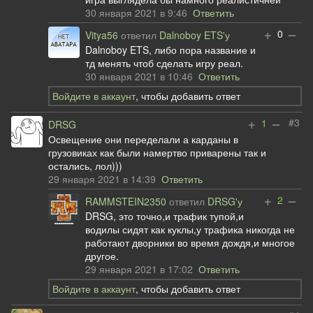
30 января 2021 в 9:46
Ответить
+
–
0
Vitya56
ответил
Dalnoboy ETS'у
Dalnoboy ETS, либо пора название и
тд менять чтоб сделать игру реал.
30 января 2021 в 10:46
Ответить
Войдите в аккаунт
, чтобы добавить ответ
+
–
#3
1
DRSG
Освещение они переделали а карданы в
грузовиках как были намертво приварены так и
остались, лол)))
29 января 2021 в 14:39
Ответить
+
–
2
RAMMSTEIN2350
ответил
DRSG'у
DRSG, это точно,и трафик тупой,и
водилы сидят как куклы,у трафика никогда не
работают дворники во время дождя,и многое
другое.
29 января 2021 в 17:02
Ответить
Войдите в аккаунт
, чтобы добавить ответ