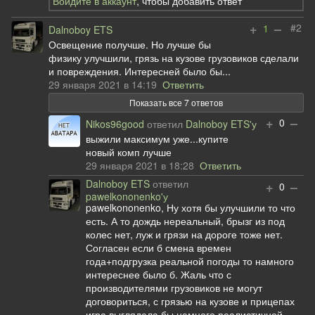
Войдите в аккаунт
, чтобы добавить ответ
+
–
#2
1
Dalnoboy ETS
Освещение получше. Но лучше бы
физику улучшили, грязь на кузове грузовиков сделали
и повреждения. Интересней было бы...
29 января 2021 в 14:19
Ответить
Показать все 7 ответов
+
–
0
Nikos96good
ответил
Dalnoboy ETS'у
выжили максимум уже...купите
новый комп лучше
29 января 2021 в 18:28
Ответить
Dalnoboy ETS
ответил
+
–
0
pawelkononenko'у
pawelkononenko, Ну хотя бы улучшили то что
есть. А то дождь нереальный, брызг из под
колес нет, луж и грязи на дороге тоже нет.
Согласен если б смена времен
года+подгрузка реальной погоды то намного
интереснее было б. Жаль что с
производителями грузовиков не могут
договориться, с грязью на кузове и прицепах
игра выглядела бы намного реалистичней