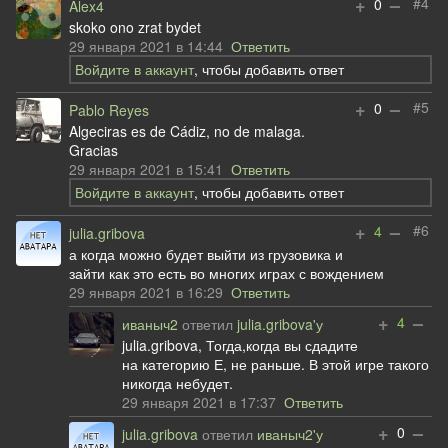
+
–
#4
0
Alex4
skoko ono zrat bydet
29 января 2021 в 14:44
Ответить
Войдите в аккаунт
, чтобы добавить ответ
+
–
#5
0
Pablo Reyes
Algeciras es de Cádiz, no de malaga.
Gracias
29 января 2021 в 15:41
Ответить
Войдите в аккаунт
, чтобы добавить ответ
+
–
#6
4
julia.gribova
а когда можно будет выйти из грузовика и
зайти как это есть во многих играх с вождением
29 января 2021 в 16:29
Ответить
+
–
4
иваныч2
ответил
julia.gribova'у
julia.gribova, Тогда,когда вы сдадите
на категорию Е, не раньше. В этой игре такого
никогда небудет.
29 января 2021 в 17:37
Ответить
+
–
0
julia.gribova
ответил
иваныч2'у