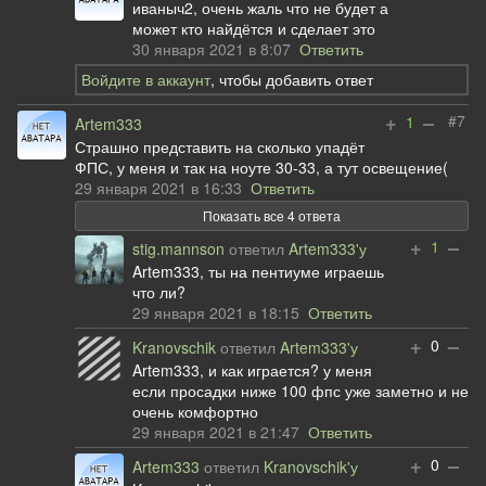
иваныч2, очень жаль что не будет а
может кто найдётся и сделает это
30 января 2021 в 8:07
Ответить
Войдите в аккаунт
, чтобы добавить ответ
+
–
#7
1
Artem333
Страшно представить на сколько упадёт
ФПС, у меня и так на ноуте 30-33, а тут освещение(
29 января 2021 в 16:33
Ответить
Показать все 4 ответа
+
–
1
stig.mannson
ответил
Artem333'у
Artem333, ты на пентиуме играешь
что ли?
29 января 2021 в 18:15
Ответить
+
–
0
Kranovschik
ответил
Artem333'у
Artem333, и как играется? у меня
если просадки ниже 100 фпс уже заметно и не
очень комфортно
29 января 2021 в 21:47
Ответить
+
–
0
Artem333
ответил
Kranovschik'у