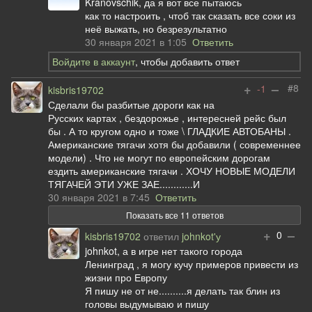
Kranovschik, да я вот все пытаюсь
как то настроить , чтоб так сказать все соки из
неё выжать, но безрезультатно
30 января 2021 в 1:05
Ответить
Войдите в аккаунт
, чтобы добавить ответ
+
–
#8
-1
kisbris19702
Сделали бы разбитые дороги как на
Русских картах , бездорожье , интересней рейс был
бы . А то кругом одно и тоже \ ГЛАДКИЕ АВТОБАНЫ .
Американские тягачи хотя бы добавили ( современнее
модели) . Что не могут по европейским дорогам
ездить американские тягачи . ХОЧУ НОВЫЕ МОДЕЛИ
ТЯГАЧЕЙ ЭТИ УЖЕ ЗАЕ............И
30 января 2021 в 7:45
Ответить
Показать все 11 ответов
+
–
0
kisbris19702
ответил
johnkot'у
johnkot, а в игре нет такого города
Ленинград , я могу кучу примеров привести из
жизни про Европу
Я пишу не от не..........я делать так блин из
головы выдумываю и пишу