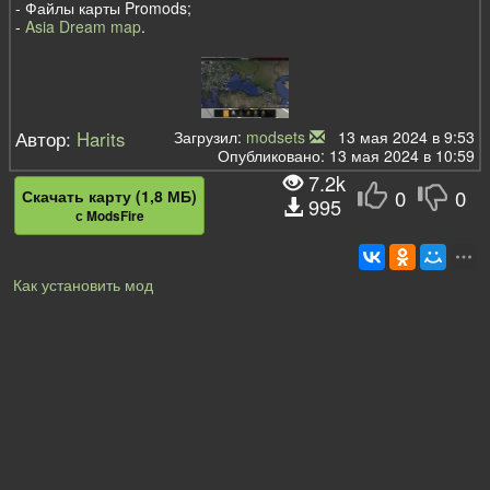
- Файлы карты Promods;
-
Asia Dream map
.
Автор:
Harits
Загрузил:
modsets
13 мая 2024 в 9:53
Опубликовано: 13 мая 2024 в 10:59
7.2k
0
0
Скачать карту (1,8 МБ)
995
с ModsFire
Как установить мод