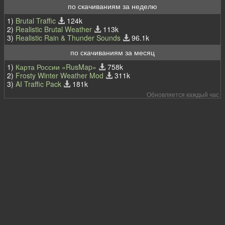
по скачиваниям за неделю
1)
Brutal Traffic
124k
2)
Realistic Brutal Weather
113k
3)
Realistic Rain & Thunder Sounds
96.1k
по скачиваниям за месяц
1)
Карта России «RusMap»
758k
2)
Frosty Winter Weather Mod
311k
3)
AI Traffic Pack
181k
Обновляется каждый час