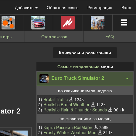
Добавить
Обратная связь
Регистрация
Вход
я игры
Стол заказов
FAQ
Конкурсы и розыгрыши
Самые популярные
моды
Euro Truck Simulator 2
по скачиваниям за неделю
1)
Brutal Traffic
124k
2)
Realistic Brutal Weather
113k
ator 2
3)
Realistic Rain & Thunder Sounds
96.1k
по скачиваниям за месяц
1)
Карта России «RusMap»
758k
2)
Frosty Winter Weather Mod
311k