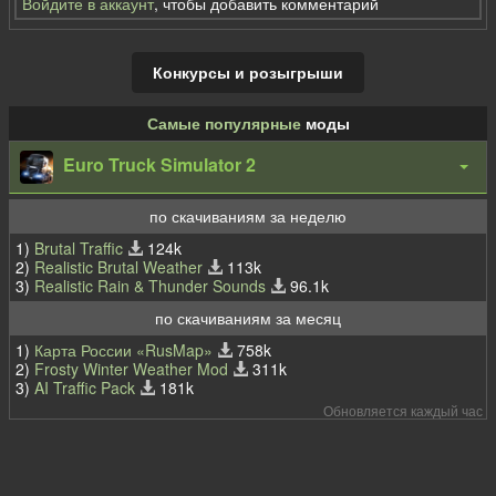
Войдите в аккаунт
, чтобы добавить комментарий
Конкурсы и розыгрыши
Самые популярные
моды
Euro Truck Simulator 2
по скачиваниям за неделю
1)
Brutal Traffic
124k
2)
Realistic Brutal Weather
113k
3)
Realistic Rain & Thunder Sounds
96.1k
по скачиваниям за месяц
1)
Карта России «RusMap»
758k
2)
Frosty Winter Weather Mod
311k
3)
AI Traffic Pack
181k
Обновляется каждый час