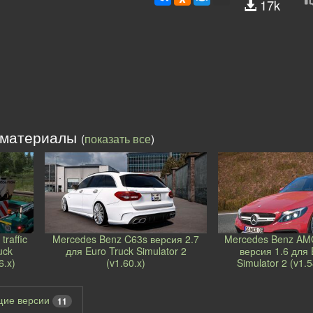
17k
 материалы
(
показать все
)
raffic
Mercedes Benz C63s версия 2.7
Mercedes Benz AM
uck
для Euro Truck Simulator 2
версия 1.6 для 
6.x)
(v1.60.x)
Simulator 2 (v1.5
щие версии
11