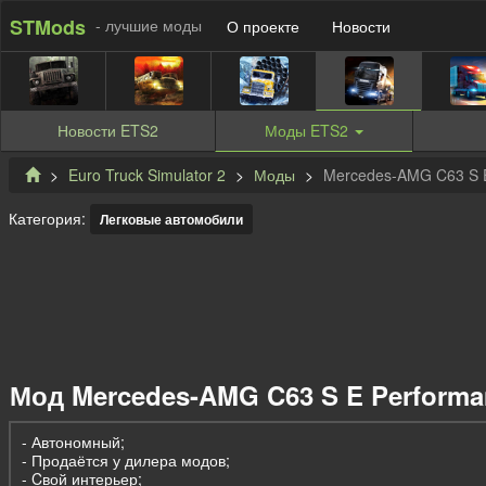
STMods
- лучшие моды
О проекте
Новости
Новости
ETS2
Моды
ETS2
Euro Truck Simulator 2
Моды
Mercedes-AMG C63 S E 
Категория:
Легковые автомобили
Мод Mercedes-AMG C63 S E Performanc
- Автономный;
- Продаётся у дилера модов;
- Cвой интерьер;