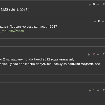
+
–
#
0
 NMS ( 2016-2017 ).
+
–
0
искать? Первая же ссылка пассат 2017
h_request=Passa..
+
–
#
-2
tor 2 на машину honda freed 2012 года минивэн!,
адеюсь у вас прекрасно получится, слежу за вашими модами, все
+
–
#
1