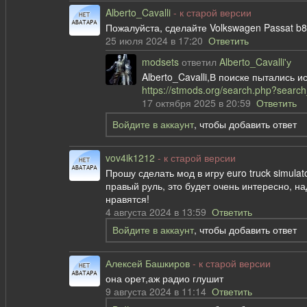
Alberto_Cavalli
- к старой версии
Пожалуйста, сделайте Volkswagen Passat b8
25 июля 2024 в 17:20
Ответить
modsets
ответил
Alberto_Cavalli'у
Alberto_Cavalli,В поиске пытались 
https://stmods.org/search.php?searc
17 октября 2025 в 20:59
Ответить
Войдите в аккаунт
, чтобы добавить ответ
vov4ik1212
- к старой версии
Прошу сделать мод в игру euro truck simula
правый руль, это будет очень интересно, н
нравятся!
4 августа 2024 в 13:59
Ответить
Войдите в аккаунт
, чтобы добавить ответ
Алексей Башкиров
- к старой версии
она орет,аж радио глушит
9 августа 2024 в 11:14
Ответить