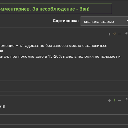
омментариев. За несоблюдение - бан!
Сортировка:
+
–
#
0
ожение = +/- адекватно без заносов можно остановиться
ля
обная. при поломке авто в 15-20% панель поломки не исчезает и
+
–
#
1
019