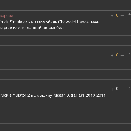
+
–
#
0
 версии
ruck Simulator на автомобиль Chevrolet Lanos, мне
вы реализуете данный автомобиль!
+
–
#
0
+
–
#
0
uck simulator 2 на машину Nissan X-trail t31 2010-2011