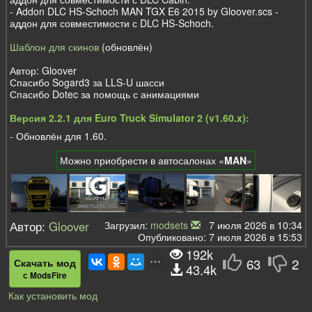
- Addon DLC HS-Schoch MAN TGX E6 2015 by Gloover.scs -
аддон для совместимости с DLC HS-Schoch.
Шаблон для скинов
(обновлён)
Автор: Gloover
Спасибо Sogard3 за LLS-U шасси
Спасибо Dotec за помощь с анимациями
Версия 2.2.1 для Euro Truck Simulator 2 (v1.60.x):
- Обновлён для 1.60.
Можно приобрести в автосалонах «
MAN
»
Автор:
Gloover
Загрузил:
modsets
7 июля 2026 в 10:34
Опубликовано: 7 июля 2026 в 15:53
192k
63
2
Скачать мод
43.4k
с ModsFire
Как установить мод