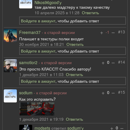
Nikos96good'у
там далеко мадстеру к такому качеству
10 апреля 2025 в 11:28
Ответить
Войдите в аккаунт
, чтобы добавить ответ
+
–
#13
-1
Freeman37
- к старой версии
Планшет в текстуры полки входит
30 ноября 2021 в 18:21
Ответить
Войдите в аккаунт
, чтобы добавить ответ
+
–
#14
0
samotlor2
- к старой версии
Это просто КЛАСС!!! Спасибо автору!
1 декабря 2021 в 11:03
Ответить
Войдите в аккаунт
, чтобы добавить ответ
+
–
#15
0
sodium
- к старой версии
Как это исправить?
1 декабря 2021 в 19:19
Ответить
+
–
0
modsets
ответил
sodium'у