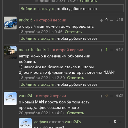
19 декабря 2021 в 4:30
Ответить
Войдите в аккаунт
, чтобы добавить ответ
+
–
#18
0
andrei5
- к старой версии
а старый ман можно так же переделать
18 декабря 2021 в 0:46
Ответить
Войдите в аккаунт
, чтобы добавить ответ
+
–
#19
1
mace_te_feniksit
- к старой версии
автор,можно в следущим обновлении
добавить
1) наклейки на боковые стекла и шторы
2) если есть то фирменные шторы логотипа "MAN"
18 декабря 2021 в 12:30
Ответить
Войдите в аккаунт
, чтобы добавить ответ
+
–
#20
0
vano24
- к старой версии
о новый MAN проста бомба тока есть
про садка фпс совсем не много
20 декабря 2021 в 14:21
Ответить
+
–
0
дафчик
ответил
vano24'у
на 1.39 пойдет?