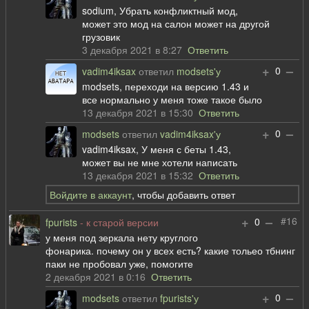
sodium, Убрать конфликтный мод,
может это мод на салон может на другой
грузовик
3 декабря 2021 в 8:27
Ответить
+
–
0
vadim4iksax
ответил
modsets'у
modsets, переходи на версию 1.43 и
все нормально у меня тоже такое было
13 декабря 2021 в 15:30
Ответить
+
–
0
modsets
ответил
vadim4iksax'у
vadim4iksax, У меня с беты 1.43,
может вы не мне хотели написать
13 декабря 2021 в 15:32
Ответить
Войдите в аккаунт
, чтобы добавить ответ
+
–
#16
0
fpurists
- к старой версии
у меня под зеркала нету круглого
фонарика. почему он у всех есть? какие тольео тбнинг
паки не пробовал уже, помогите
2 декабря 2021 в 0:16
Ответить
+
–
0
modsets
ответил
fpurists'у