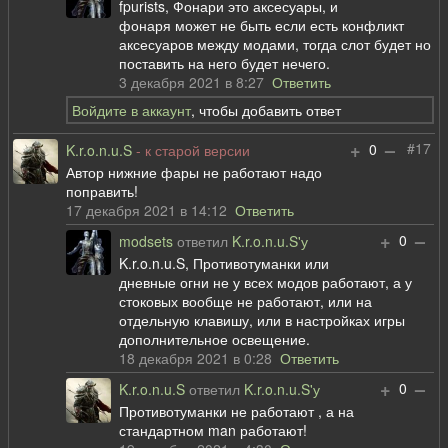
fpurists, Фонари это аксесуары, и
фонаря может не быть если есть конфликт
аксесуаров между модами, тогда слот будет но
поставить на него будет нечего.
3 декабря 2021 в 8:27
Ответить
Войдите в аккаунт
, чтобы добавить ответ
+
–
#17
0
K.r.o.n.u.S
- к старой версии
Автор нижние фары не работают надо
поправить!
17 декабря 2021 в 14:12
Ответить
+
–
0
modsets
ответил
K.r.o.n.u.S'у
K.r.o.n.u.S, Противотуманки или
дневные огни не у всех модов работают, а у
стоковых вообще не работают, или на
отдельную клавишу, или в настройках игры
дополнительное освещение.
18 декабря 2021 в 0:28
Ответить
+
–
0
K.r.o.n.u.S
ответил
K.r.o.n.u.S'у
Противотуманки не работают , а на
стандартном man работают!