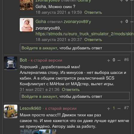
Goha, Можно скин ?
18 августа 2021 в 19:59
Ответить
+
–
0
Goha
ответил
zvonaryov89'у
zvonaryov89,
https://stmods.ru/euro_truck_simulator_2/mods/skin
18 августа 2021 в 20:37
Ответить
Войдите в аккаунт
, чтобы добавить ответ
+
–
#6
0
Bolt
- к старой версии
Хороший , доработанный ман!
Альтернатива стоку. Из минусов - нет выбора шасси и
кабин. А в общем смотрится реалистичней SCS
Конфликтует с МАНом от МАДстер, вылет игры.
31 мая 2021 в 21:36
Ответить
Войдите в аккаунт
, чтобы добавить ответ
+
–
#7
1
Lesovik960
- к старой версии
Маня просто класс!!! Движок тихи как раз
самое то. И мне кажется что он даже лучше едет мягче
не принуждёно. Автору зайк за работу.