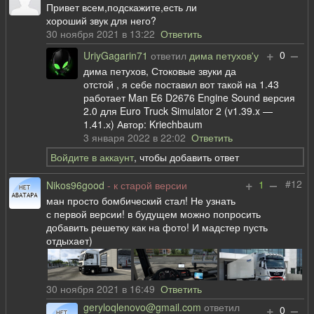
Привет всем,подскажите,есть ли
хороший звук для него?
30 ноября 2021 в 13:22
Ответить
+
–
0
UriyGagarin71
ответил
дима петухов'у
дима петухов, Стоковые звуки да
отстой , я себе поставил вот такой на 1.43
работает Man E6 D2676 Engine Sound версия
2.0 для Euro Truck Simulator 2 (v1.39.x —
1.41.х) Автор: Kriechbaum
3 января 2022 в 22:02
Ответить
Войдите в аккаунт
, чтобы добавить ответ
+
–
#12
1
Nikos96good
- к старой версии
ман просто бомбический стал! Не узнать
с первой версии! в будущем можно попросить
добавить решетку как на фото! И мадстер пусть
отдыхает)
30 ноября 2021 в 16:49
Ответить
geryloqlenovo@gmail.com
ответил
+
–
0