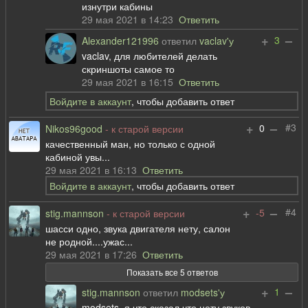
изнутри кабины
29 мая 2021 в 14:23
Ответить
+
–
3
Alexander121996
ответил
vaclav'у
vaclav, для любителей делать
скриншоты самое то
29 мая 2021 в 16:15
Ответить
Войдите в аккаунт
, чтобы добавить ответ
+
–
#3
0
Nikos96good
- к старой версии
качественный ман, но только с одной
кабиной увы...
29 мая 2021 в 16:13
Ответить
Войдите в аккаунт
, чтобы добавить ответ
+
–
#4
-5
stig.mannson
- к старой версии
шасси одно, звука двигателя нету, салон
не родной....ужас...
29 мая 2021 в 17:26
Ответить
Показать все 5 ответов
+
–
1
stig.mannson
ответил
modsets'у
modsets, я что сказал что нету звуков