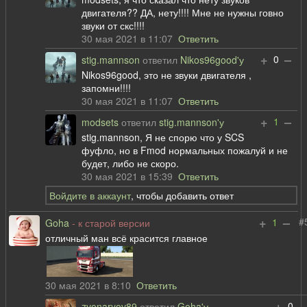
двигателя?? ДА, нету!!!! Мне не нужны говно
звуки от скс!!!!
30 мая 2021 в 11:07
Ответить
+
–
0
stig.mannson
ответил
Nikos96good'у
Nikos96good, это не звуки двигателя ,
запомни!!!!
30 мая 2021 в 11:07
Ответить
+
–
1
modsets
ответил
stig.mannson'у
stig.mannson, Я не спорю что у SCS
фуфло, но в Fmod нормальных пожалуй и не
будет, либо не скоро.
30 мая 2021 в 15:39
Ответить
Войдите в аккаунт
, чтобы добавить ответ
+
–
#
1
Goha
- к старой версии
отличный ман всё красится главное
30 мая 2021 в 8:10
Ответить
+
–
0
zvonaryov89
ответил
Goha'у