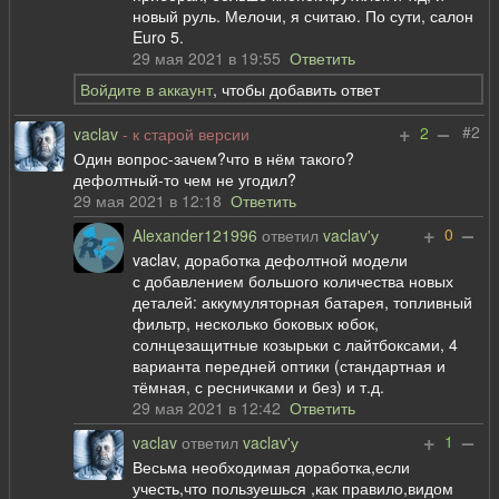
новый руль. Мелочи, я считаю. По сути, салон
Euro 5.
29 мая 2021 в 19:55
Ответить
Войдите в аккаунт
, чтобы добавить ответ
+
–
#2
2
vaclav
- к старой версии
Один вопрос-зачем?что в нём такого?
дефолтный-то чем не угодил?
29 мая 2021 в 12:18
Ответить
+
–
0
Alexander121996
ответил
vaclav'у
vaclav, доработка дефолтной модели
с добавлением большого количества новых
деталей: аккумуляторная батарея, топливный
фильтр, несколько боковых юбок,
солнцезащитные козырьки с лайтбоксами, 4
варианта передней оптики (стандартная и
тёмная, с ресничками и без) и т.д.
29 мая 2021 в 12:42
Ответить
+
–
1
vaclav
ответил
vaclav'у
Весьма необходимая доработка,если
учесть,что пользуешься ,как правило,видом