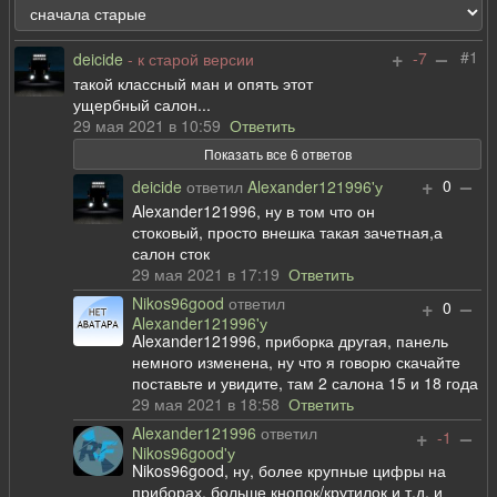
+
–
#1
-7
deicide
- к старой версии
такой классный ман и опять этот
ущербный салон...
29 мая 2021 в 10:59
Ответить
Показать все 6 ответов
+
–
0
deicide
ответил
Alexander121996'у
Alexander121996, ну в том что он
стоковый, просто внешка такая зачетная,а
салон сток
29 мая 2021 в 17:19
Ответить
Nikos96good
ответил
+
–
0
Alexander121996'у
Alexander121996, приборка другая, панель
немного изменена, ну что я говорю скачайте
поставьте и увидите, там 2 салона 15 и 18 года
29 мая 2021 в 18:58
Ответить
Alexander121996
ответил
+
–
-1
Nikos96good'у
Nikos96good, ну, более крупные цифры на
приборах, больше кнопок/крутилок и т.д, и