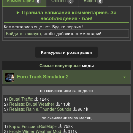
Комментарии
Отзывы
Видео
0
0
0
Правила написания комментариев. За
несоблюдение - бан!
Комментариев еще нет. Будьте первым!
Войдите в аккаунт
, чтобы добавить комментарий
Конкурсы и розыгрыши
Самые популярные
моды
Euro Truck Simulator 2
по скачиваниям за неделю
1)
Brutal Traffic
124k
2)
Realistic Brutal Weather
113k
3)
Realistic Rain & Thunder Sounds
96.1k
по скачиваниям за месяц
1)
Карта России «RusMap»
758k
2)
Frosty Winter Weather Mod
311k