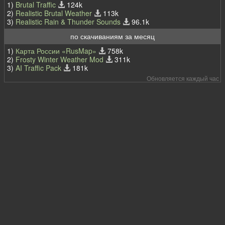
1)
Brutal Traffic
124k
2)
Realistic Brutal Weather
113k
3)
Realistic Rain & Thunder Sounds
96.1k
по скачиваниям за месяц
1)
Карта России «RusMap»
758k
2)
Frosty Winter Weather Mod
311k
3)
AI Traffic Pack
181k
Обновляется каждый час