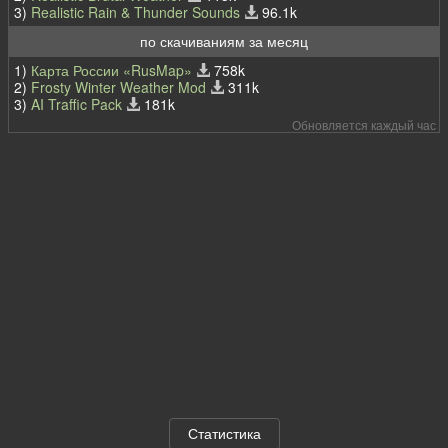
3)
Realistic Rain & Thunder Sounds
96.1k
по скачиваниям за месяц
1)
Карта России «RusMap»
758k
2)
Frosty Winter Weather Mod
311k
3)
AI Traffic Pack
181k
Обновляется каждый час
Статистика