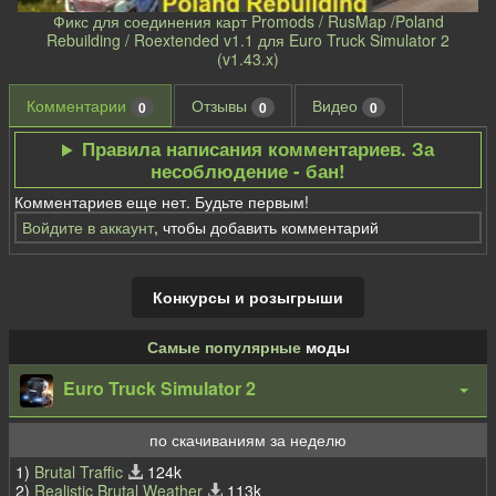
Фикс для соединения карт Promods / RusMap /Poland
Rebuilding / Roextended v1.1 для Euro Truck Simulator 2
(v1.43.x)
Комментарии
Отзывы
Видео
0
0
0
Правила написания комментариев. За
несоблюдение - бан!
Комментариев еще нет. Будьте первым!
Войдите в аккаунт
, чтобы добавить комментарий
Конкурсы и розыгрыши
Самые популярные
моды
Euro Truck Simulator 2
по скачиваниям за неделю
1)
Brutal Traffic
124k
2)
Realistic Brutal Weather
113k