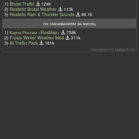
1)
Brutal Traffic
124k
2)
Realistic Brutal Weather
113k
3)
Realistic Rain & Thunder Sounds
96.1k
по скачиваниям за месяц
1)
Карта России «RusMap»
758k
2)
Frosty Winter Weather Mod
311k
3)
AI Traffic Pack
181k
Обновляется каждый час