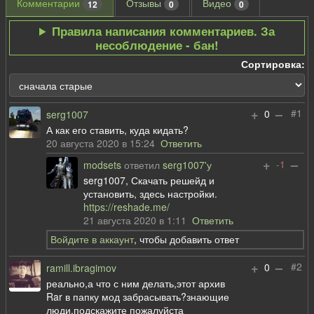
Комментарии
Отзывы
Видео
12
0
0
Правила написания комментариев. За
несоблюдение - бан!
Сортировка:
+
–
#1
0
serg1007
А как его ставить, куда кидать?
20 августа 2020 в 15:24
Ответить
+
–
-1
modsets
ответил
serg1007'у
serg1007, Скачать решейд и
установить, здесь настройки.
https://reshade.me/
21 августа 2020 в 1:11
Ответить
Войдите в аккаунт
, чтобы добавить ответ
+
–
#2
0
ramill.ibragimov
реально,а что с ним делать,этот архив
Rar в папку мод забрасывать?знающие
люди,подскажите пожалуйста