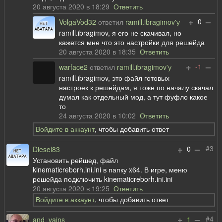
20 августа 2020 в 18:29
Ответить
+
–
0
VolgaVod32
ответил
ramill.ibragimov'у
ramill.ibragimov, я его не скачивал, но
кажется мне что это настройки для решейда
20 августа 2020 в 18:35
Ответить
+
–
-1
warface2
ответил
ramill.ibragimov'у
ramill.ibragimov, это файл готовых
настроек к решейдам, я тоже по началу скачал
думал как отдельный мод, а тут фуфло какое
то
24 августа 2020 в 10:02
Ответить
Войдите в аккаунт
, чтобы добавить ответ
+
–
#3
0
Diesel83
Установить рейшед, файл
kinematicreborh.ini.ini в папку x64. В игре, меню
решейда подключить kinematicreborh.ini.ini
20 августа 2020 в 19:25
Ответить
Войдите в аккаунт
, чтобы добавить ответ
+
–
#4
1
and_vains