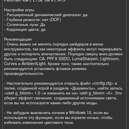
Настройки игры
- Расширенный динамический диапазон: да
- Глубина резкости: нет (DOF)
- Солнечные лучи: Да
- Коррекция цвета: да
Рекомендации
- Очень важно не менять порядок шейдеров в меню
инструментов, так как некоторые эффекты могут перекрывать
другие и испортить впечатление. Порядок сверху вниз должен
быть следующим: CA, PPFX SSDO, LumaSharpen, Lightroom,
Curves и AmbientLight. Кроме того, также настоятельно
рекомендуется установить флажок режима
производительности.
- Настоятельно рекомендуется открыть файл «config.cfg» в
папке, созданной игрой в разделе «Документы», найти запись
«uset g_bloom« 1.0 »и изменить ее на« uset g_bloom «0». Это
уберет эффект свечения, создаваемый источниками света,
если вы не используете какие-либо другие моды.
- Не забудьте выключить ночник в Windows 10, если вы
используете эту функцию, если вы играете ночью, чтобы
избежать изменения цветового тона.