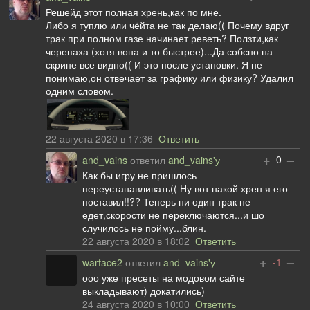
Решейд этот полная хрень,как по мне.
Либо я туплю или чёйта не так делаю(( Почему вдруг
трак при полном газе начинает реветь? Ползти,как
черепаха (хотя вона и то быстрее)...Да собсно на
скрине все видно(( И это после установки. Я не
понимаю,он отвечает за графику или физику? Удалил
одним словом.
22 августа 2020 в 17:36
Ответить
+
–
0
and_vains
ответил
and_vains'у
Как бы игру не пришлось
переустанавливать(( Ну вот накой хрен я его
поставил!!?? Теперь ни один трак не
едет,скорости не переключаются...и шо
случилось не пойму...блин.
22 августа 2020 в 18:02
Ответить
+
–
-1
warface2
ответил
and_vains'у
ооо уже пресеты на модовом сайте
выкладывают) докатились)
24 августа 2020 в 10:00
Ответить