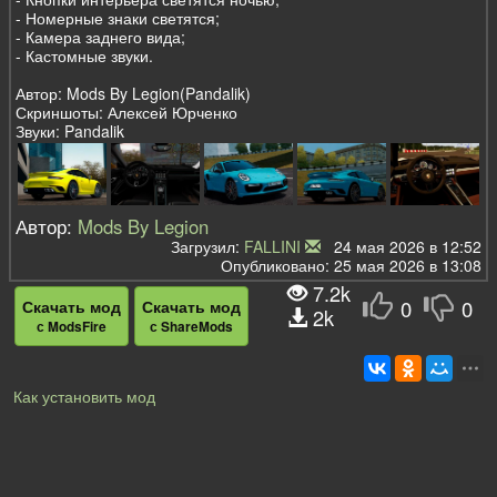
- Номерные знаки светятся;
- Камера заднего вида;
- Кастомные звуки.
Автор: Mods By Legion(Pandalik)
Скриншоты: Алексей Юрченко
Звуки: Pandalik
Автор:
Mods By Legion
Загрузил:
FALLINI
24 мая 2026 в 12:52
Опубликовано: 25 мая 2026 в 13:08
7.2k
0
0
Скачать мод
Скачать мод
2k
с ModsFire
с ShareMods
Как установить мод