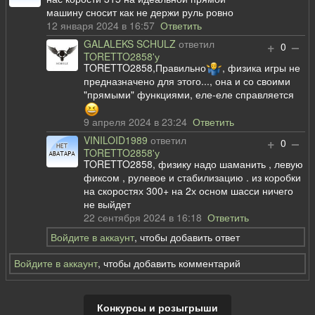
машину сносит как не держи руль ровно
12 января 2024 в 16:57
Ответить
GALALEKS SCHULZ
ответил
+
–
0
TORETTO2858'у
TORETTO2858,Правильно
, физика игры не
предназначено для этого..., она и со своими
"прямыми" функциями, еле-еле справляется
9 апреля 2024 в 23:24
Ответить
VINILOID1989
ответил
+
–
0
TORETTO2858'у
TORETTO2858, физику надо шаманить , левую
фиксом , рулевое и стабилизацию . из коробки
на скоростях 300+ на 2х осном шасси ничего
не выйдет
22 сентября 2024 в 16:18
Ответить
Войдите в аккаунт
, чтобы добавить ответ
Войдите в аккаунт
, чтобы добавить комментарий
Конкурсы и розыгрыши