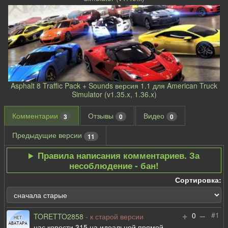
Asphalt 8 Traffic Pack + Sounds версия 1.1 для American Truck
Simulator (v1.35.x, 1.36.x)
Комментарии
Отзывы
Видео
3
0
0
Предыдущие версии
11
Правила написания комментариев. За
несоблюдение - бан!
Сортировка:
+
–
#1
0
TORETTO2858
- к старой версии
нас корости 315 на идеальной прямой